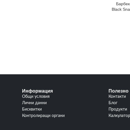
Барбекю
Black Sna
snacking 
6 auto
temp., co
Информация
Полезно
Общи условия
Контакти
Лични данни
Блог
Бисквитки
Продукти
Контролиращи органи
Калкулато