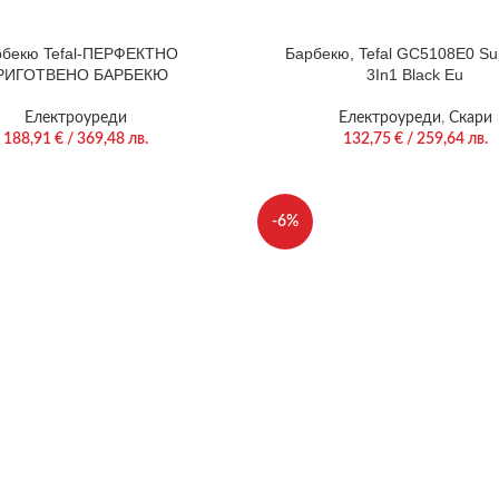
рбекю Tefal-ПЕРФЕКТНО
Барбекю, Tefal GC5108E0 Sup
РИГОТВЕНО БАРБЕКЮ
3In1 Black Eu
Електроуреди
Електроуреди
,
Скари
188,91
€
/ 369,48 лв.
132,75
€
/ 259,64 лв.
-6%