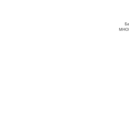
Б
МНО