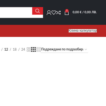
0
0,00
€
/ 0,00 ЛВ.
Клима калкулатор
12
18
24