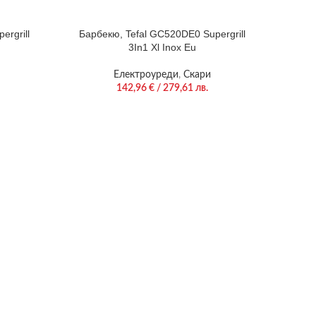
ergrill
Барбекю, Tefal GC520DE0 Supergrill
3In1 Xl Inox Eu
Електроуреди
,
Скари
142,96
€
/ 279,61 лв.