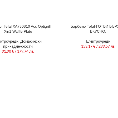
, Tefal XA730810 Acc Optigrill
Барбекю Tefal-ГОТВИ БЪР
Xin1 Waffle Plate
ВКУСНО.
ектроуреди
,
Домакински
Електроуреди
принадлежности
153,17
€
/ 299,57 лв.
91,90
€
/ 179,74 лв.