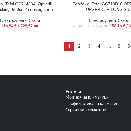
, Tefal GC714834, Optigrill+
Барбекю, Tefal GC718D10 OP
cking, 600cm2 cooking surface,
UPGRADE + TONG SU
tray, automatic cooking sensor,
matic programs, 4 adjustable
Електроуреди
,
Скари
Електроуреди
,
Скари
oking level indicator, non-stick
116,84
€
/ 228,52 лв.
158,16
€
/ 3
168,49
€
/ 329,54 лв.
die-cast alum. Plates
1
2
3
4
…
8
9
Услуги
Монтаж на климатици
Профилактика на климатици
Сервиз на климатици
р