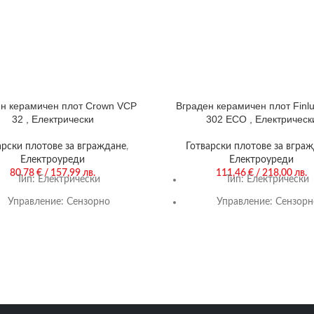
н керамичен плот Crown VCP
Вграден керамичен плот Finl
32 , Електрически
302 ECO , Електрическ
арски плотове за вграждане
,
Готварски плотове за вгра
Електроуреди
Електроуреди
80,78
€
/ 157,99 лв.
111,46
€
/ 218,00 лв.
Тип:
Електрически
Тип:
Електрически
Управление:
Сензорно
Управление:
Сензорн
Цвят:
Черен
Цвят:
Черен
Гаранция:
24 м.
Гаранция:
36 м.
ряващи котлони/горелки:
2/0
Нагряващи котлони/горел