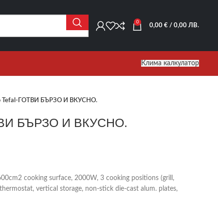
0
0,00
€
/ 0,00 ЛВ.
Клима калкулатор
 Tefal-ГОТВИ БЪРЗО И ВКУСНО.
ТВИ БЪРЗО И ВКУСНО.
00cm2 cooking surface, 2000W, 3 cooking positions (grill,
thermostat, vertical storage, non-stick die-cast alum. plates,