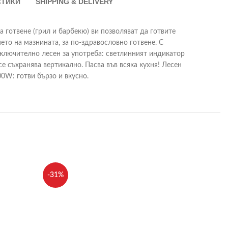
СТИКИ
SHIPPING & DELIVERY
а готвене (грил и барбекю) ви позволяват да готвите
ето на мазнината, за по-здравословно готвене. С
кключително лесен за употреба: светлинният индикатор
се съхранява вертикално. Пасва във всяка кухня! Лесен
0W: готви бързо и вкусно.
-31%
-33%