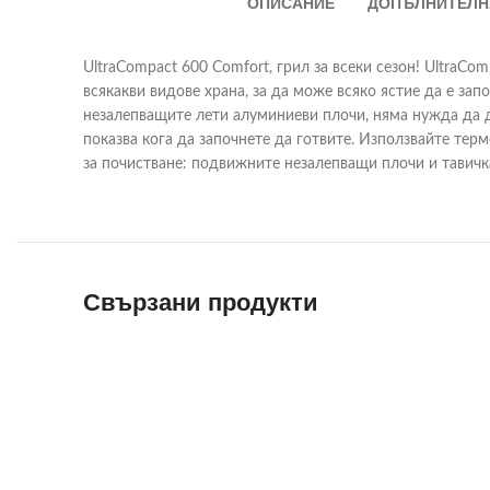
ОПИСАНИЕ
ДОПЪЛНИТЕЛН
UltraCompact 600 Comfort, грил за всеки сезон! UltraCo
всякакви видове храна, за да може всяко ястие да е зап
незалепващите лети алуминиеви плочи, няма нужда да д
показва кога да започнете да готвите. Използвайте терм
за почистване: подвижните незалепващи плочи и тавичк
Свързани продукти