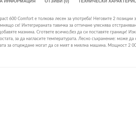
А ИНФОРМАЦИЯ
ОТЗИВИ (0)
ТЕХНИЧЕСКИ ХАРАКТЕРИ
mpact 600 Comfort е толкова лесен за употреба! Неговите 2 позиции з
омнящо се! Интегрираната тавичка за оттичане улеснява отстраняван
обавяте мазнина. Сгответе всичко,без да си поставяте граници! Из
остата, за да нагласите температурата. Лесно съхранение: може да 
ата за отцеждане могат да се мият в миялна машина. Мощност 2 00