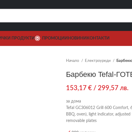
ИЧКИ ПРОДУКТИ
ПРОМОЦИИ
НОВИНИ
КОНТАКТИ
Начало
Електроуреди
Барбекю
Барбекю Tefal-ГО
153,17
€
/ 299,57 лв.
за дома
Tefal GC306012 Grill 600 Comfort, 6
BBQ, oven), light indicator, adjusted 
removable plates