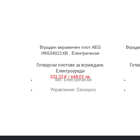
Вграден керамичен плот AEG
Вграде
HK634021XB , Електрически
Готварски плотове за вграждане
,
Готв
Електроуреди
331,32
€
/ 648,01 лв.
Тип:
Електрически
Управление:
Сензорно
Цвят:
Черен
Гаранция:
24 м.
Нагряващи котлони/горелки:
4/0
Наг
HK634021XB_Info