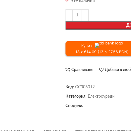
999 налични
Д
Купи с
13 x €14.09 (13 x 27.56 BGN)
Сравняване
Добави в лю
Код:
GC306012
Категория:
Електроуреди
Сподели: