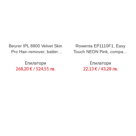
Beurer IPL 8800 Velvet Skin
Rowenta EP1110F1, Easy
Pro Hair-remover, battery
Touch NEON Pink, compact,
powered, Auto flash, 4.5
2 speeds, cleaning brush,
cm2, 1 attachment 2 cm2,
beginner attachment
Епилатори
Епилатори
600 000 pulses, safe skin
268,20
€
/ 524,55 лв.
22,13
€
/ 43,28 лв.
sensor, UV filter, 6 energy
levels, black