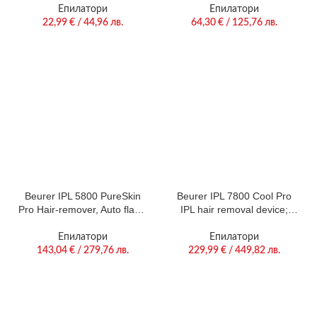
speed settings, 2x epilator
Епилатори
Епилатори
attachments (glide &
22,99
€
/ 44,96 лв.
64,30
€
/ 125,76 лв.
precision attachment) & 2x
shaver attachments (shaving
& trimming attachment),
Cordless, Powerful lithium-
ion battery, Operat
Beurer IPL 5800 PureSkin
Beurer IPL 7800 Cool Pro
Pro Hair-remover, Auto flash,
IPL hair removal device;
3.1 cm2, 600 000 pulses,
State-of-the-art IPL light
safe skin sensor, UV filter, 3
technology; 3.8 cmІ light
Епилатори
Епилатори
energy levels, black
area; UV filter; built-in skin
143,04
€
/ 279,76 лв.
229,99
€
/ 449,82 лв.
contact sensor; „auto flash“
mode