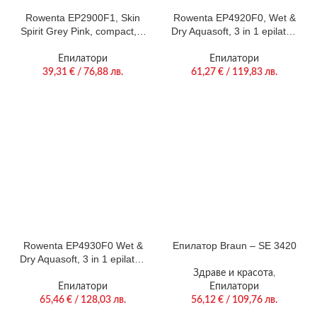
Rowenta EP2900F1, Skin
Rowenta EP4920F0, Wet &
Spirit Grey Pink, compact, 2
Dry Aquasoft, 3 in 1 epilator/
speeds, curve sensor,
shaver/ trimmer, advanced
cleaning brush
epilation technology, 24
Епилатори
Епилатори
hygenic stainless steel
39,31
€
/ 76,88 лв.
61,27
€
/ 119,83 лв.
tweezers & 0.8mm tweezers
opening, hair guiding
system, 31mm head, soft
touch body, removable head,
cordless use, 40min auto
Rowenta EP4930F0 Wet &
Епилатор Braun – SE 3420
Dry Aquasoft, 3 in 1 epilator/
shaver/ trimmer, advanced
Здраве и красота
,
epilation technology
Епилатори
Епилатори
65,46
€
/ 128,03 лв.
56,12
€
/ 109,76 лв.