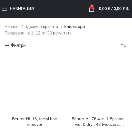
0
НАВИГАЦИЯ
0,00
€
/ 0,00 ЛВ.
Начало
Здраве и красота
Епилатори
Показване на 1–12 от 33 резултата
Филтри
Beurer HL 16, facial hair
Beurer HL 76 4-in-1 Epilator
remover
wet & dry , 42 tweezers,
Extra-bright LED light, 2