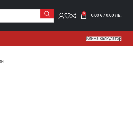
0
0,00
€
/ 0,00 ЛВ.
Клима калкулатор
ри