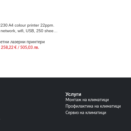
230 A4 colour printer 22ppm.
 network, wifi, USB, 250 sheet
paper tray
етни лазерни принтери
258,22
€
/ 505,03 лв.
Услуги
Монтаж на климатици
Профилактика на климатици
Сервиз на климатици
р