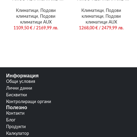
H14/4DR3 – подово тяло
H18/4DR3S – подово тяло
Климатици
,
Подови
Климатици
,
Подови
климатици
,
Подови
климатици
,
Подови
климатици AUX
климатици AUX
1109,50
€
/ 2169,99 лв.
1268,00
€
/ 2479,99 лв.
Информация
Общи условия
Лични данни
Бисквитки
Контролиращи органи
Полезно
Контакти
Блог
Продукти
Калкулатор