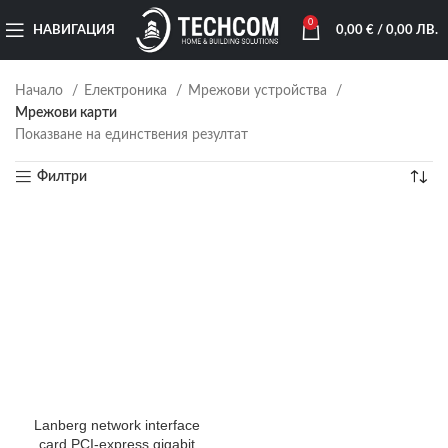
0
НАВИГАЦИЯ
0,00
€
/ 0,00 ЛВ.
Начало
Електроника
Мрежови устройства
Мрежови карти
Показване на единствения резултат
Филтри
Lanberg network interface
card PCI-express gigabit