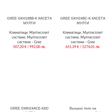
GREE GKH18BB-K КАСЕТА
GREE GKH24BC-K КАСЕТА
МУЛТИ
МУЛТИ
Климатици
,
Мултисплит
Климатици
,
Мултисплит
системи
,
Мултисплит
системи
,
Мултисплит
системи - Gree
системи - Gree
507,20
€
/ 992,00 лв.
651,39
€
/ 1274,01 лв.
GREE GWH24ACE-K6D
Външно тяло на