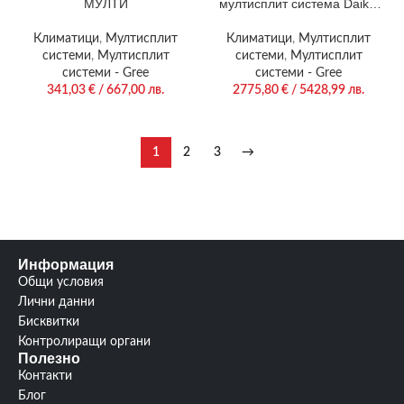
МУЛТИ
мултисплит система Daikin
4MXM68A
Климатици
,
Мултисплит
Климатици
,
Мултисплит
системи
,
Мултисплит
системи
,
Мултисплит
системи - Gree
системи - Gree
341,03
€
/ 667,00 лв.
2775,80
€
/ 5428,99 лв.
1
2
3
→
Информация
Общи условия
Лични данни
Бисквитки
Контролиращи органи
Полезно
Контакти
Блог