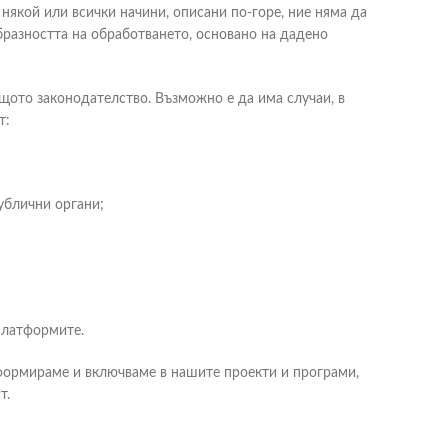
някой или всички начини, описани по-горе, ние няма да
бразността на обработването, основано на дадено
ото законодателство. Възможно е да има случаи, в
т:
ублични органи;
Платформите.
формираме и включваме в нашите проекти и програми,
т.