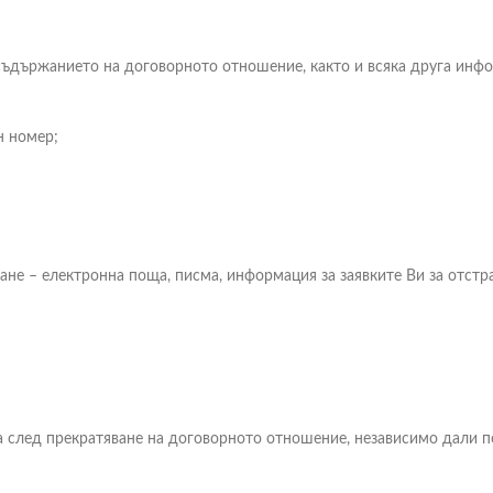
съдържанието на договорното отношение, както и всяка друга инф
н номер;
 – електронна поща, писма, информация за заявките Ви за отстра
а след прекратяване на договорното отношение, независимо дали по