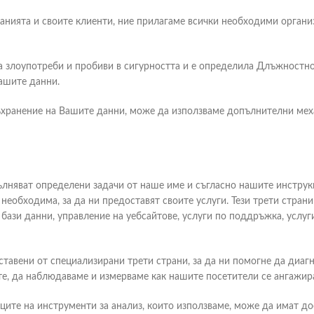
панията и своите клиенти, ние прилагаме всички необходими органи
а злоупотреби и пробиви в сигурността и е определила Длъжностно
Вашите данни.
съхранение на Вашите данни, може да използваме допълнителни мех
пълняват определени задачи от наше име и съгласно нашите инстру
, необходима, за да ни предоставят своите услуги. Тези трети стра
а бази данни, управление на уебсайтове, услуги по поддръжка, услу
ставени от специализирани трети страни, за да ни помогне да диа
е, да наблюдаваме и измерваме как нашите посетители се ангажира
иците на инструменти за анализ, които използваме, може да имат д