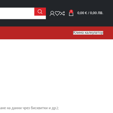
0
0,00
€
/ 0,00 ЛВ.
Клима калкулатор
не на данни чрез бисквитки и др.);