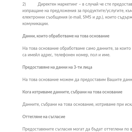
2) Директен маркетинг – в случай че сте предоставил
изпращане на предложения за продуктите/услугите, към
електронни съобщения (e-mail, SMS и др.), които съдъ
комуникации.
Данни, които обработваме на това основание
На това основание обработваме само данните, за които 
са имейл адрес, телефонен номер, пол и име.
Предоставяне на данни на 3-ти лица
На това основание можем да предоставим Вашите данни
Кога изтриваме данните, събрани на това основание
Данните, събрани на това основание, изтриваме при ис
Оттегляне на съгласие
Предоставените съгласия могат да бъдат оттеглени по в