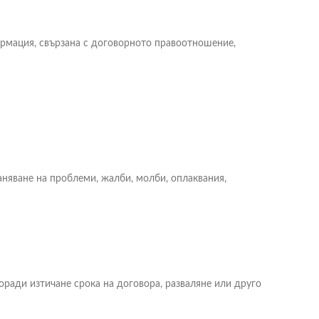
ормация, свързана с договорното правоотношение,
няване на проблеми, жалби, молби, оплаквания,
ради изтичане срока на договора, разваляне или друго