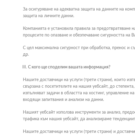
За осигуряване на адекватна защита на данните на ком
защита на личните данни.
Компанията е установила правила за предотвратяване н
процесите по опазване и обезпечаване сигурността на 
С цел максимална сигурност при обработка, пренос и 
др.
С кого ще споделим вашата информация?
Нашите доставчици на услуги (трети страни), които из
свързана с посетителите на нашия уебсайт, до степента
изпълняват задачи в областта на хостинг, управление н
входящи запитвания и анализи на данни.
Нашият уебсайт използва инструменти за анализ, предо
трафика към нашия уебсайт, да анализираме тенденциит
Нашите доставчици на услуги (трети страни) и доставч