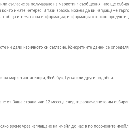
и съгласие за получаване на маркетинг съобщения, ние ще събира
 които имате интерес. В тази връзка, можем да ви изпращаме търг
ржат обща и тематична информация; информация относно продукти,
сте ни дали изричното си съгласие. Конкретните данни се определ
 на маркетинг агенции, Фейсбук, Гугъл или други подобни.
кане от Ваша страна или 12 месеца след първоначалното им събиран
сяко време чрез изплащане на имейл до нас в по посочените имейл 