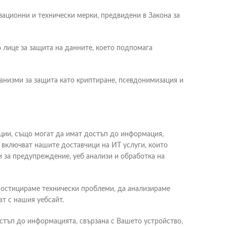
зационни и технически мерки, предвидени в Закона за
 лице за защита на данните, което подпомага
анизми за защита като криптиране, псевдонимизация и
кции, също могат да имат достъп до информация,
ни включват нашите доставчици на ИТ услуги, които
ги за предупреждение, уеб анализи и обработка на
гностицираме технически проблеми, да анализираме
т с нашия уебсайт.
остъп до информацията, свързана с Вашето устройство,