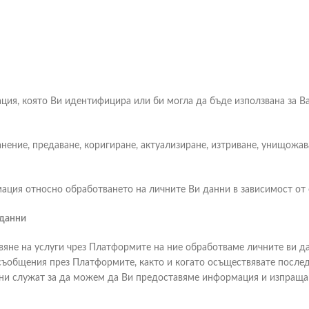
ция, която Ви идентифицира или би могла да бъде използвана за В
ение, предаване, коригиране, актуализиране, изтриване, унищожава
ция относно обработването на личните Ви данни в зависимост от о
 данни
е на услуги чрез Платформите на ние обработваме личните ви да
 съобщения през Платформите, както и когато осъществявате послед
ни служат за да можем да Ви предоставяме информация и изпращаме