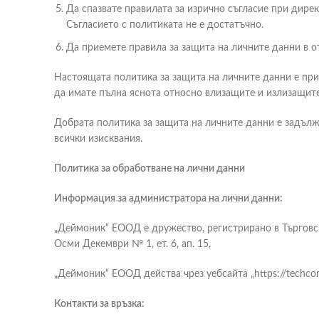
Да спазвате правилата за изрично съгласие при дирек
Съгласието с политиката не е достатъчно.
Да приемете правила за защита на личните данни в о
Настоящата политика за защита на личните данни е при
да имате пълна яснота относно влизащите и излизащите
Добрата политика за защита на личните данни е задължи
всички изисквания.
Политика за обработване на лични данни
Информация за администратора на лични данни:
„Деймоник“ ЕООД е дружество, регистрирано в Търговски
Осми Декември № 1, ет. 6, ап. 15,
„Деймоник“ ЕООД действа чрез уебсайта „https://techco
Контакти за връзка: