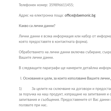
Телефонен номер: 359896611455;
Адрес на електронна поща:
office@daemonic.bg
Какво са лични данни?
Лични данни е всяка информация или набор от информа
която предоставяте в контактната форма).
Обработването на лични данни включва събиране, съхран
Вашите лични данни.
В следващите параграфи ще намерите детайлна информа
Основания и цели, за които използваме Вашите лични
1) За целите на сключване на договори и предоставян
за поръчка на наш продукт, изпращане на запитвания и
запитвания и съобщения. Предоставените от Вас данни 
ползвате при нас.