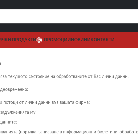
ИЧКИ ПРОДУКТИ
ПРОМОЦИИ
НОВИНИ
КОНТАКТИ
и
ява текущото състояние на обработваните от Вас лични данни.
 едновременно:
и потоци от лични данни във вашата фирма;
а задълженията му;
данните;
ванията (поръчка, записване в информационни бюлетини, обработва