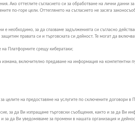
я. Ако оттеглите съгласието си за обработване на лични данни за 
ните по-горе цели. Оттеглянето на съгласието не засяга законосъо
 необходимо, за да спазваме задълженията си съгласно действащ
защитим правата си и търговската си дейност. Те могат да включва
 на Платформите срещу кибератаки;
 измама, включително предаване на информация на компетентни п
 целите на предоставяне на услугите по сключените договори в 
е, за да Ви изпращаме търговски съобщения, както и за да Ви ин
 и за да Ви уведомяваме за промени в нашата организация и дейнос