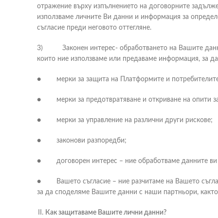
отражение върху изпълнението на договорните задължени
използваме личните Ви данни и информация за определе
съгласие преди неговото оттегляне.
3) Законен интерес- обработването на Вашите данни е
които ние използваме или предаваме информация, за да 
● мерки за защита на Платформите и потребителите
● мерки за предотвратяване и откриване на опити за
● мерки за управление на различни други рискове;
● законови разпоредби;
● договорен интерес – ние обработваме данните ви за
● Вашето съгласие – ние разчитаме на Вашето съгласи
за да споделяме Вашите данни с наши партньори, както
Как защитаваме Вашите лични данни?