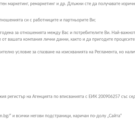
тен маркетинг, ремаркетинг и др. Длъжни сте да получавате изрично
тношенията си с работниците и партньорите Ви;
годена за отношенията между Вас и потребителите Ви. Най-важното 
 от вашата компания лични данни, както и да пригодите процесите 
телно условие за спазване на изискванията на Регламента, но нали
я регистър на Агенцията по вписванията с ЕИК 200906257 със седал
m.bg/“ и всички негови подстраници, наричан по-долу „Сайта“