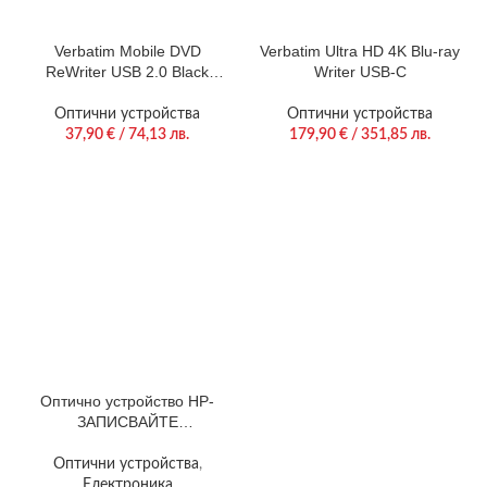
Verbatim Mobile DVD
Verbatim Ultra HD 4K Blu-ray
ReWriter USB 2.0 Black
Writer USB-C
(Light Version)
Оптични устройства
Оптични устройства
37,90
€
/ 74,13 лв.
179,90
€
/ 351,85 лв.
Оптично устройство HP-
ЗАПИСВАЙТЕ
КОМПАКТДИСКОВЕ И DVD
ДИСКОВЕ С ЛЕКОТА
Оптични устройства
,
Електроника