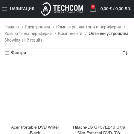
0
НАВИГАЦИЯ
0,00
€
/ 0,00 ЛВ.
Начало
Електроника
Компютри, лаптопи и периферия
Компютърна периферия
Kомпоненти
Оптични устройства
Showing all 9 results
Филтри
Acer Portable DVD Writer
Hitachi-LG GP57EB40 Ultra
Black
Slim External DVD-RW,