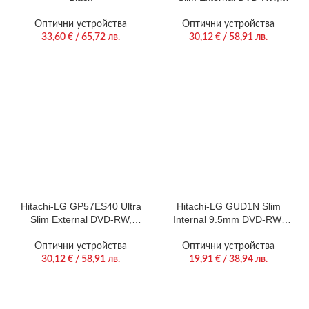
Super Multi, Double Layer,
TV connectivity, Black
Оптични устройства
Оптични устройства
33,60
€
/ 65,72 лв.
30,12
€
/ 58,91 лв.
Hitachi-LG GP57ES40 Ultra
Hitachi-LG GUD1N Slim
Slim External DVD-RW,
Internal 9.5mm DVD-RW,
Super Multi, Double Layer,
Super Multi, Double Layer,
TV connectivity, Silver
M-Disk Support, Black
Оптични устройства
Оптични устройства
30,12
€
/ 58,91 лв.
19,91
€
/ 38,94 лв.