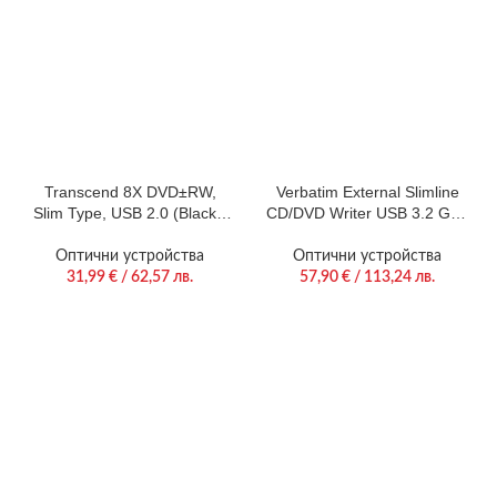
Transcend 8X DVD±RW,
Verbatim External Slimline
Slim Type, USB 2.0 (Black),
CD/DVD Writer USB 3.2 Gen
13.9mm Thickness
1/USB-C
Оптични устройства
Оптични устройства
31,99
€
/ 62,57 лв.
57,90
€
/ 113,24 лв.