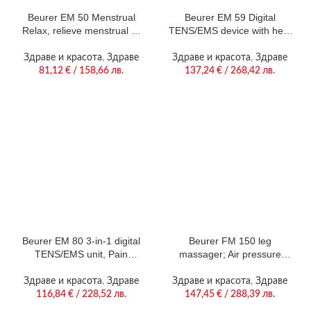
Beurer EM 50 Menstrual
Beurer EM 59 Digital
Relax, relieve menstrual or
TENS/EMS device with heat
endometriosis pain,
function, Pain therapy,
Combination of heat and
Muscle stimulation, Heat
Здраве и красота
,
Здраве
Здраве и красота
,
Здраве
TENS, 2 replaceable gel
function, Electrode
81,12
€
/ 158,66 лв.
137,24
€
/ 268,42 лв.
pads,
positioning indicator, 4
electrodes with gel pads, 2
separately adjustable
Beurer EM 80 3-in-1 digital
Beurer FM 150 leg
TENS/EMS unit, Pain
massager; Air pressure
therapy (TENS), Muscle
massage; Timer; Safety
stimulation (EMS),
Stop; Medical device
Здраве и красота
,
Здраве
Здраве и красота
,
Здраве
Relaxation and massage, 8
116,84
€
/ 228,52 лв.
147,45
€
/ 288,39 лв.
electrodes, 4 adjustable