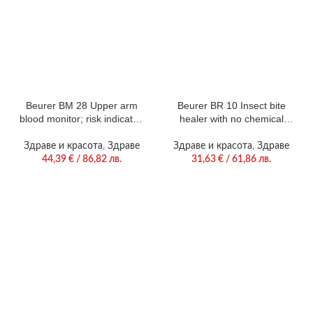
Beurer BM 28 Upper arm
Beurer BR 10 Insect bite
blood monitor; risk indicator;
healer with no chemical
arrhythmia detection; cuff
additives, anti itching,
position control; medical
inflammation & swelling, 1
Здраве и красота
,
Здраве
Здраве и красота
,
Здраве
device; circumferences 22-
programmes, quick-warming
44,39
€
/ 86,82 лв.
31,63
€
/ 61,86 лв.
42 cm; storage bag
ceramic hot plate