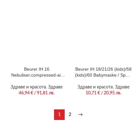
channels, 70 training
programs, 20 customisable
Beurer IH 16
Beurer IH 18/21/26 (kids)/58
Nebuliser;compressed-air
(kids)/60 Babymaske / Spare
technology;mouth piece,
Pediatric mask
medicine atomizer;adult and
Здраве и красота
,
Здраве
Здраве и красота
,
Здраве
children masks;medical
46,94
€
/ 91,81 лв.
10,71
€
/ 20,95 лв.
device
1
2
→