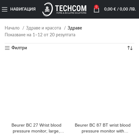
0
НАВИГАЦИЯ
0,00
€
/ 0,00 ЛВ.
Начало
Здраве и красота
Здраве
Показване на 1–12 от 20 резултата
Филтри
Beurer BC 27 Wrist blood
Beurer BC 87 BT wrist blood
pressure monitor; large,
pressure monitor with
easy-to-read display; risk
Bluetooth, Inflation