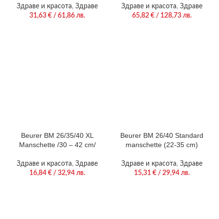
indicator; arrhythmia
technology, Wireless
Здраве и красота
,
Здраве
Здраве и красота
,
Здраве
detection; medical device;
transfer, Patented resting
31,63
€
/ 61,86 лв.
65,82
€
/ 128,73 лв.
circumferences 14.0-19.5
indicator, XL display, 2 x 120
cm; storage bag, 5 year
memory spaces, Risk
warranty
indicator, Arrhythmia
Beurer BM 26/35/40 XL
Beurer BM 26/40 Standard
Manschette /30 – 42 cm/
manschette (22-35 cm)
Здраве и красота
,
Здраве
Здраве и красота
,
Здраве
16,84
€
/ 32,94 лв.
15,31
€
/ 29,94 лв.