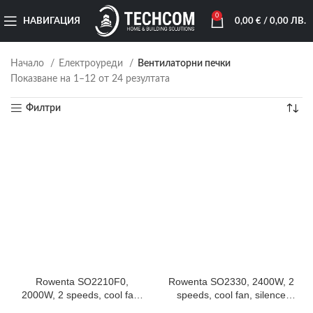
0
НАВИГАЦИЯ
0,00
€
/ 0,00 ЛВ.
Начало
Електроуреди
Вентилаторни печки
Показване на 1–12 от 24 резултата
Филтри
Rowenta SO2210F0,
Rowenta SO2330, 2400W, 2
2000W, 2 speeds, cool fan,
speeds, cool fan, silence
59db(A), thermostat. GREY /
function, 44db(A),