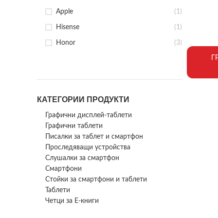
Apple
(1)
Hisense
(1)
Honor
(3)
Г
HP
(2)
Motorola
(2)
myPhone
(2)
КАТЕГОРИИ ПРОДУКТИ
Oppo
(2)
Графични дисплей-таблети
Oukitel
(4)
Графични таблети
Samsung
(1)
Писалки за таблет и смартфон
Проследяващи устройства
Tab
(1)
Слушалки за смартфон
TCL
(1)
Смартфони
Стойки за смартфони и таблети
Ulefone
(1)
Таблети
XIAOMI
(6)
Четци за Е-книги