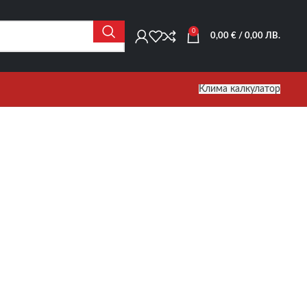
0
0,00
€
/ 0,00 ЛВ.
Клима калкулатор