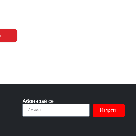
А
Абонирай се
Изпрати