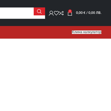
0
0,00
€
/ 0,00 ЛВ.
Клима калкулатор