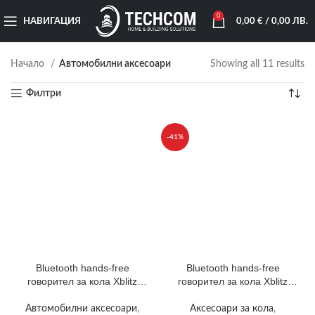
0
НАВИГАЦИЯ
0,00
€
/ 0,00 ЛВ.
Начало
Автомобилни аксесоари
Showing all 11 results
Филтри
-41%
Bluetooth hands-free
Bluetooth hands-free
говорител за кола Xblitz
говорител за кола Xblitz
X400, Микрофон, Черен
X600 Professional,
Microphone, Siri, Черен
Автомобилни аксесоари
,
Аксесоари за кола
,