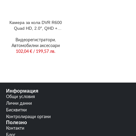
Камера за кола DVR R600
Quad HD, 2.0″, QHD +
аудио запис, Видимост 170
градуса, G-Сензор, Аuto-
Видеорегистратори
,
start, слот за microSD до
Автомобилни аксесоари
64GB
102,04
€
/ 199,57 лв.
Информация
Общи условия
Лични данни
Бисквитки
Контролиращи органи
Полезно
Контакти
Блог