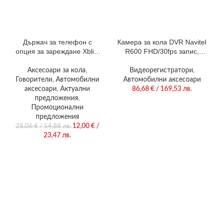
Държач за телефон с
Камера за кола DVR Navitel
опция за зареждане Xblitz
R600 FHD/30fps запис,
G650 Pro
дисплей 2.0″, Видимост 170
градуса
Аксесоари за кола
,
Видеорегистратори
,
Говорители
,
Автомобилни
Автомобилни аксесоари
аксесоари
,
Актуални
86,68
€
/ 169,53 лв.
предложения
,
Промоционални
предложения
12,00
€
/
28,06
€
/ 54,88 лв.
23,47 лв.