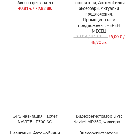
Аксесоари за кола
Говорители
,
Автомобилни
40,81
€
/ 79,82 лв.
аксесоари
,
Актуални
предложения
,
Промоционални
предложения
,
ЧЕРЕН
МЕСЕЦ
25,00
€
/
42,35
€
/ 82,83 лв.
48,90 лв.
GPS навигация Таблет
Видеорегистратор DVR
NAVITEL T700 3G
Navitel MR250, Фиксиране
на огледалото за обратно
виждане, 5″ екран
Навигации
,
Автомобилни
Видеорегистратори
,