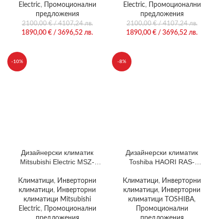
Electric
,
Промоционални
Electric
,
Промоционални
предложения
предложения
2100,00
€
/ 4107,24 лв.
2100,00
€
/ 4107,24 лв.
1890,00
€
/ 3696,52 лв.
1890,00
€
/ 3696,52 лв.
-10%
-8%
Дизайнерски климатик
Дизайнерски климатик
Mitsubishi Electric MSZ-
Toshiba HAORI RAS-
LN35VGV / MUZ-LN35VG
B10N4KVRG-E/RAS-
10J2AVSG-E1
Климатици
,
Инверторни
Климатици
,
Инверторни
климатици
,
Инверторни
климатици
,
Инверторни
климатици Mitsubishi
климатици TOSHIBA
,
Electric
,
Промоционални
Промоционални
предложения
предложения