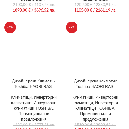
2100,00
€
/ 4107,24 лв.
1202,00
€
/ 2350,91 лв.
1890,00
€
/ 3696,52 лв.
1105,00
€
/ 2161,19 лв.
-6%
-5%
Дизайнерски Климатик
Дизайнерски климатик
Toshiba HAORI RAS-
Toshiba HAORI RAS-
B13N4KVRG-E/RAS-
B16N4KVRG-E/RAS-
13J2AVSG-E1
16J2AVSG-E1
Климатици
,
Инверторни
Климатици
,
Инверторни
климатици
,
Инверторни
климатици
,
Инверторни
климатици TOSHIBA
,
климатици TOSHIBA
,
Промоционални
Промоционални
предложения
предложения
1420,00
€
/ 2777,28 лв.
1530,00
€
/ 2992,42 лв.