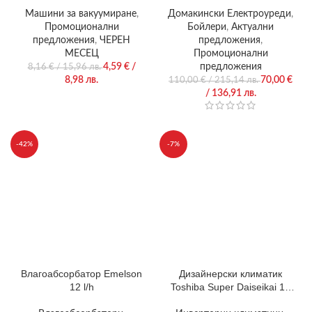
Машини за вакуумиране
,
Домакински Електроуреди
,
Промоционални
Бойлери
,
Актуални
предложения
,
ЧЕРЕН
предложения
,
МЕСЕЦ
Промоционални
4,59
€
/
предложения
8,16
€
/ 15,96 лв.
8,98 лв.
70,00
€
110,00
€
/ 215,14 лв.
/ 136,91 лв.
-42%
-7%
Влагоабсорбатор Emelson
Дизайнерски климатик
12 l/h
Toshiba Super Daiseikai 10
RAS-B10S4KVDG-E / RAS-