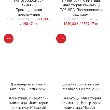
10S4AVPG-E
Влагоабсорбатори
,
Инверторни климатици
,
Климатици
,
Инверторни климатици
Промоционални
TOSHIBA
,
Промоционални
предложения
предложения
80,00
€
138,05
€
/ 270,00 лв.
1960,00
€
/ 3833,43 лв.
/ 156,47 лв.
1830,00
€
/ 3579,17 лв.
-10%
-10%
Дизайнерски климатик
Дизайнерски климатик
Mitsubishi Electric MSZ-
Mitsubishi Electric MSZ-
LN35VGB / MUZ-LN35VGB
LN35VGR / MUZ-LN35VGR
Климатици
,
Инверторни
Климатици
,
Инверторни
климатици
,
Инверторни
климатици
,
Инверторни
климатици Mitsubishi
климатици Mitsubishi