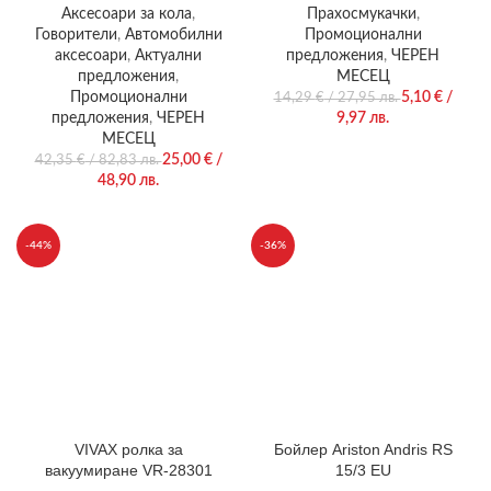
Microphone, Siri, Черен
Аксесоари за кола
,
Прахосмукачки
,
Говорители
,
Автомобилни
Промоционални
аксесоари
,
Актуални
предложения
,
ЧЕРЕН
предложения
,
МЕСЕЦ
Промоционални
5,10
€
/
14,29
€
/ 27,95 лв.
предложения
,
ЧЕРЕН
9,97 лв.
МЕСЕЦ
25,00
€
/
42,35
€
/ 82,83 лв.
48,90 лв.
-44%
-36%
VIVAX ролка за
Бойлер Ariston Andris RS
вакуумиране VR-28301
15/3 EU