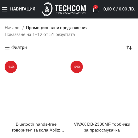
0
НАВИГАЦИЯ
0,00
€
/ 0,00 ЛВ.
Начало
Промоционални предложения
Показване на 1–12 от 51 резултата
Филтри
-41%
-64%
Bluetooth hands-free
VIVAX DB-2330MF торбички
говорител за кола Xblitz
за прахосмукачка
X600 Professional,