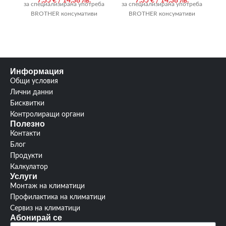
7,35
€
/ 14,38 лв.
7,35
€
/ 14,38 лв.
за специализирана употреба
за специализирана употреба
за
BROTHER консумативи
BROTHER консумативи
Информация
Общи условия
Лични данни
Бисквитки
Контролиращи органи
Полезно
Контакти
Блог
Продукти
Калкулатор
Услуги
Монтаж на климатици
Профилактика на климатици
Сервиз на климатици
Абонирай се