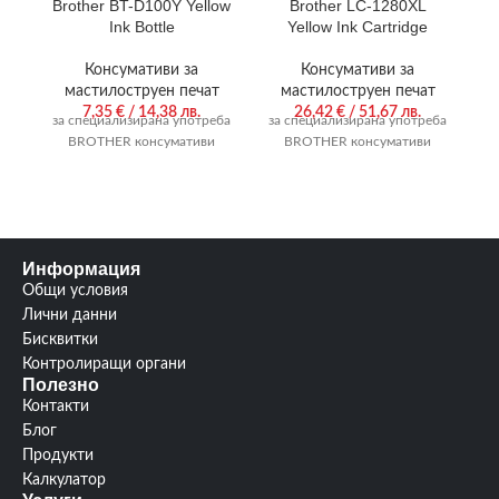
Brother BT-D100Y Yellow
Brother LC-1280XL
Ink Bottle
Yellow Ink Cartridge
J
Консумативи за
Консумативи за
мастилоструен печат
мастилоструен печат
7,35
€
/ 14,38 лв.
26,42
€
/ 51,67 лв.
за специализирана употреба
за специализирана употреба
за
BROTHER консумативи
BROTHER консумативи
Информация
Общи условия
Лични данни
Бисквитки
Контролиращи органи
Полезно
Контакти
Блог
Продукти
Калкулатор