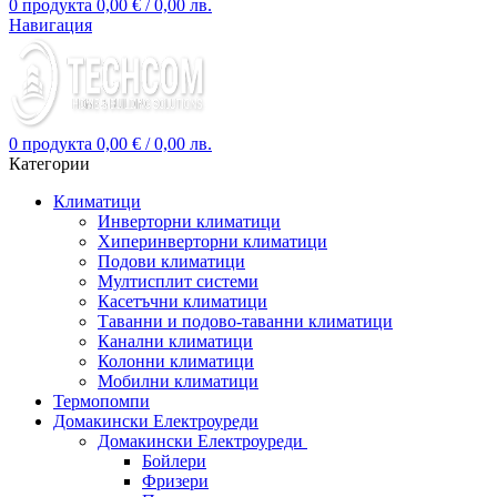
0
продукта
0,00
€
/ 0,00 лв.
Навигация
0
продукта
0,00
€
/ 0,00 лв.
Категории
Климатици
Инверторни климатици
Хиперинверторни климатици
Подови климатици
Мултисплит системи
Касетъчни климатици
Таванни и подово-таванни климатици
Канални климатици
Колонни климатици
Мобилни климатици
Термопомпи
Домакински Електроуреди
Домакински Електроуреди
Бойлери
Фризери