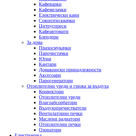
Кафеварки
Кафемелачки
Електрически кани
Сокоизтисквачки
Цитруспреси
Кафеавтомати
Блендери
За дома
Прахосмукачки
Парочистачки
Ютии
Кантари
Домакински принадлежности
Аксесоари
Парогенератори
Отоплителни уреди и грижа за въздуха
Конвектори
Отоплителни уреди
Влагоабсорбатори
Въздухопречистватели
Вентилаторни печки
Маслени радиатори
Отоплителни печки
Озонатори
Електроника