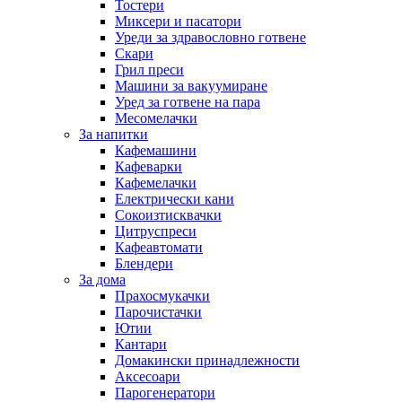
Тостери
Миксери и пасатори
Уреди за здравословно готвене
Скари
Грил преси
Машини за вакуумиране
Уред за готвене на пара
Месомелачки
За напитки
Кафемашини
Кафеварки
Кафемелачки
Електрически кани
Сокоизтисквачки
Цитруспреси
Кафеавтомати
Блендери
За дома
Прахосмукачки
Парочистачки
Ютии
Кантари
Домакински принадлежности
Аксесоари
Парогенератори