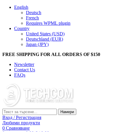
English
Deutsch
French
Requires WPML plugin
Country
United States (USD)
Deutschland (EUR)
Japan (JPY)
FREE SHIPPING FOR ALL ORDERS OF $150
Newsletter
Contact Us
FAQs
Намери
Вход / Регистрация
Любими продукти
0
Сравняване