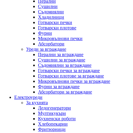
Перални
Сушилни
Съдомиялни
Хладилници
Готварски печки
Готварски плотове
Фурни
Микровълнови печки
Абсорбатори
Уреди за вграждане
Перални за вграждане
Сушилни за вграждане
Съдомиялни за вграждане
Готварски печки за вграждане
Готварски плотове за вграждане
Микровълнови печки за вграждане
Фурни за вграждане
Абсорбатори за вграждане
Електроуреди
За кухнята
Ледогенератори
Мултикукъри
Кухненски роботи
Хлебопекарни
Фритюрници