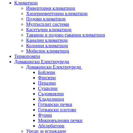
Климатици
Инверторни климатици
Хиперинверторни климатици
Подови климатици
Мултисплит системи
Касетъчни климатици
Таванни и подово-таванни климатици
Канални климатици
Колонни климатици
Мобилни климатици
Термопомпи
Домакински Електроуреди
Домакински Електроуреди
Бойлери
Фризери
Перални
Сушилни
Съдомиялни
Хладилници
Готварски печки
Готварски плотове
Фурни
Микровълнови печки
Абсорбатори
Уреди за вграждане