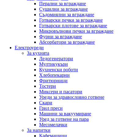
Перални за вграждане
Сушилни за вграждане
Съдомиялни за вграждане
Готварски печки за вграждане
Готварски плотове за вграждане
Микровълнови печки за вграждане
Фурни за вграждане
Абсорбатори за вграждане
Електроуреди
За кухнята
Ледогенератори
Мултикукъри
Кухненски роботи
Хлебопекарни
Фритюрници
Тостери
Миксери и пасатори
Уреди за здравословно готвене
Скари
Грил преси
Машини за вакуумиране
Уред за готвене на пара
Месомелачки
За напитки
Кафемашини