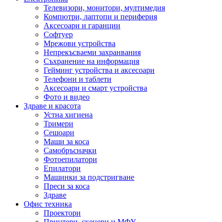
Телевизори, монитори, мултимедия
Компютри, лаптопи и периферия
Аксесоари и гаранции
Софтуер
Мрежови устройства
Непрекъсваеми захранвания
Съхранение на информация
Гейминг устройства и аксесоари
Телефони и таблети
Аксесоари и смарт устройства
Фото и видео
Здраве и красота
Устна хигиена
Тримери
Сешоари
Маши за коса
Самобръсначки
Фотоепилатори
Епилатори
Машинки за подстригване
Преси за коса
Здраве
Офис техника
Проектори
Принтери, скенери и МФУ