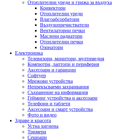
Отоплителни уреди и грижа за въздуха
Конвектори
Отоплителни уреди
Влагоабсорбатори
Въздухопречистватели
Вентилаторни печки
Маслени радиатори
Отоплителни печки
Озонатори
Електроника
Телевизори, монитори, мултимедия
Компютри, лаптопи и периферия
Аксесоари и гаранции
Софтуер
Мрежови устройства
Непрекъсваеми захранвания
Съхранение на информация
Гейминг устройства и аксесоари
Телефони и таблети
Аксесоари и смарт устройства
Фото и видео
Здраве и красота
Устна хигиена
Тримери
Сешоари