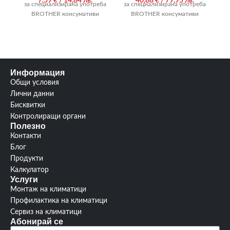
7,59
€
/ 14,84 лв.
40,88
€
/ 79,95 лв.
за специализирана употреба
за специализирана употреба
за
BROTHER консумативи
BROTHER консумативи
Информация
Общи условия
Лични данни
Бисквитки
Контролиращи органи
Полезно
Контакти
Блог
Продукти
Калкулатор
Услуги
Монтаж на климатици
Профилактика на климатици
Сервиз на климатици
Абонирай се