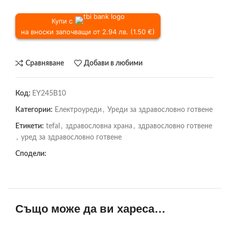
Купи с
на вноски започващи от 2.94 лв. (1.50 €)
Сравняване
Добави в любими
Код:
EY245B10
Категории:
Електроуреди
,
Уреди за здравословно готвене
Етикети:
tefal
,
здравословна храна
,
здравословно готвене
,
уред за здравословно готвене
Сподели:
Също може да ви хареса…