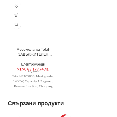
Месомелачка Tefal-
ЗАДЪЛЖИТЕЛЕН
ПАРТНЬОР ЗА ВСИЧКИ
МЕСНИ РЕЦЕПТИ.
Електроуреди
91,90
€
/ 179,74 лв.
за дома
Tefal NE105838, Meat grinder,
1400W, Capacity 1.7 kg/min,
Reverse function, Chopping
knife, 2 sausage accessories,
Black
Свързани продукти