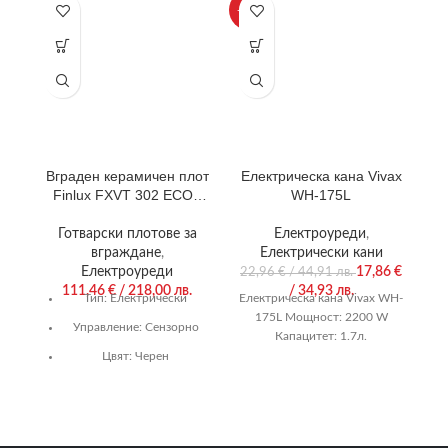
-22%
Вграден керамичен плот
Електрическа кана Vivax
К
Finlux FXVT 302 ECO ,
WH-175L
Електрически
Готварски плотове за
Електроуреди
,
вграждане
,
Електрически кани
Електроуреди
17,86
€
22,96
€
/ 44,91 лв.
111,46
€
/ 218,00 лв.
/ 34,93 лв.
Тип:
Електрически
Електрическа кана Vivax WH-
175L Мощност: 2200 W
Управление:
Сензорно
Капацитет: 1.7л.
Цвят:
Черен
Гаранция:
36 м.
Нагряващи котлони/
горелки:
2/0