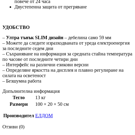
повече от 24 часа
Двустепенна защита от прегряване
УДОБСТВО
–
Ултра тънък SLIM дизайн
– дебелина само 59 мм
– Можете да следите изразходваната от уреда електроенергия
за последните седем дни
– Съхраняване на информация за средната стайна температура
по часове от последните четири дни
– Интерфейс на различни езикови версии
– Определяне яркостта на дисплея и плавно регулиране на
силата на осветеност
– Безшумна работа
Допълнителна информация
Тегло
13 кг
Размери
100 × 20 × 50 см
Производител
ЕЛДОМ
Отзиви (0)