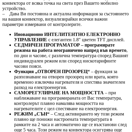
конвектора от всяка точка на света през Вашето мобилно
устройство.
– Дава Ви постоянна и актуална информация за състоянието
на вашия конвектор, визуализирайки всички важни
параметри измервани от контролерите.
Иновационно ИНТЕЛИТЕНТНО ЕЛЕКТРОННО
УПРАВЛЕНИЕ
с елегантен 1.8″ цветен TFT дисплей.
СЕДМИЧЕН ПРОГРАМАТОР – програмирате
режима на работа неограничено напред във времето
,
по дни и часове, с различна температура според Вашият
индивидуален режим или според нискотарифните
часови пояси.
Функция „ОТВОРЕН ПРОЗОРЕЦ“
– функция за
разпознаване на отворен прозорец или врата, която
временно изключва нагревателя и спестява значителен
разход на електроенергия.
САМОРЕГУЛИРАНЕ НА МОЩНОСТТА
– при
наближаване на програмираната от Вас температура,
контролерът плавно намалява мощността на
нагревателите с цел спестяване на електроенергия.
РЕЖИМ „СЪН“
– След активирането му този режим
плавно ще понижи настроената температурата в
рамките на 2 часа и автоматично ще се възстанови след
още 5 часа. Този режим на конвектора осигурява още