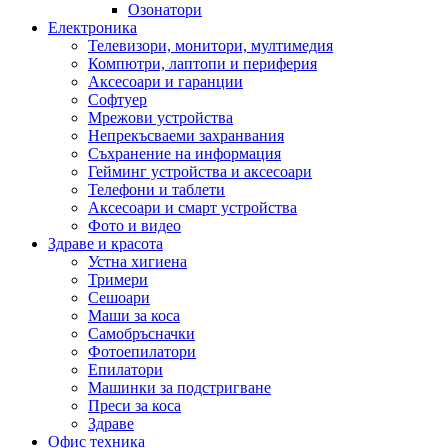
Озонатори
Електроника
Телевизори, монитори, мултимедия
Компютри, лаптопи и периферия
Аксесоари и гаранции
Софтуер
Мрежови устройства
Непрекъсваеми захранвания
Съхранение на информация
Гейминг устройства и аксесоари
Телефони и таблети
Аксесоари и смарт устройства
Фото и видео
Здраве и красота
Устна хигиена
Тримери
Сешоари
Маши за коса
Самобръсначки
Фотоепилатори
Епилатори
Машинки за подстригване
Преси за коса
Здраве
Офис техника