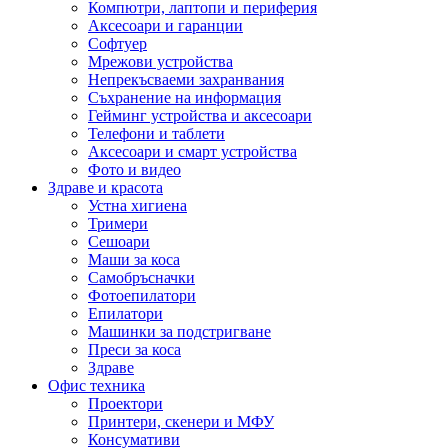
Компютри, лаптопи и периферия
Аксесоари и гаранции
Софтуер
Мрежови устройства
Непрекъсваеми захранвания
Съхранение на информация
Гейминг устройства и аксесоари
Телефони и таблети
Аксесоари и смарт устройства
Фото и видео
Здраве и красота
Устна хигиена
Тримери
Сешоари
Маши за коса
Самобръсначки
Фотоепилатори
Епилатори
Машинки за подстригване
Преси за коса
Здраве
Офис техника
Проектори
Принтери, скенери и МФУ
Консумативи