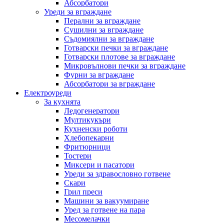
Абсорбатори
Уреди за вграждане
Перални за вграждане
Сушилни за вграждане
Съдомиялни за вграждане
Готварски печки за вграждане
Готварски плотове за вграждане
Микровълнови печки за вграждане
Фурни за вграждане
Абсорбатори за вграждане
Електроуреди
За кухнята
Ледогенератори
Мултикукъри
Кухненски роботи
Хлебопекарни
Фритюрници
Тостери
Миксери и пасатори
Уреди за здравословно готвене
Скари
Грил преси
Машини за вакуумиране
Уред за готвене на пара
Месомелачки