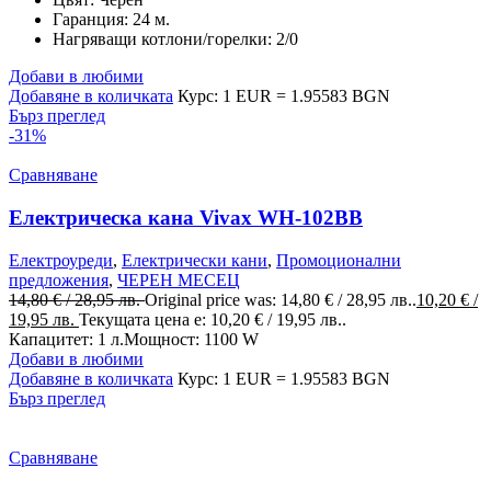
Гаранция:
24 м.
Нагряващи котлони/горелки:
2/0
Добави в любими
Добавяне в количката
Курс: 1 EUR = 1.95583 BGN
Бърз преглед
-31%
Сравняване
Електрическа кана Vivax WH-102BB
Електроуреди
,
Електрически кани
,
Промоционални
предложения
,
ЧЕРЕН МЕСЕЦ
14,80
€
/ 28,95 лв.
Original price was: 14,80 € / 28,95 лв..
10,20
€
/
19,95 лв.
Текущата цена е: 10,20 € / 19,95 лв..
Капацитет: 1 л.Мощност: 1100 W
Добави в любими
Добавяне в количката
Курс: 1 EUR = 1.95583 BGN
Бърз преглед
Сравняване