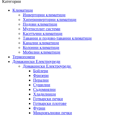
Категории
Климатици
Инверторни климатици
Хиперинверторни климатици
Подови климатици
Мултисплит системи
Касетъчни климатици
Таванни и подово-таванни климатици
Канални климатици
Колонни климатици
Мобилни климатици
Термопомпи
Домакински Електроуреди
Домакински Електроуреди
Бойлери
Фризери
Перални
Сушилни
Съдомиялни
Хладилници
Готварски печки
Готварски плотове
Фурни
Микровълнови печки