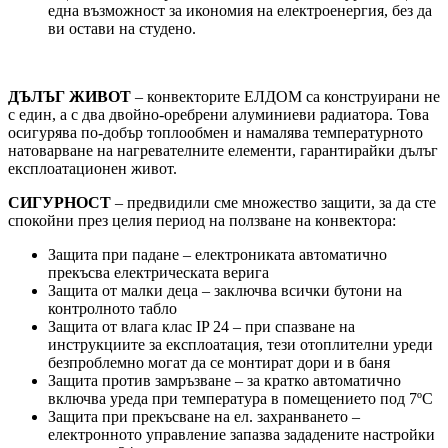
една възможност за икономия на електроенергия, без да
ви остави на студено.
ДЪЛЪГ ЖИВОТ
– конвекторите ЕЛДОМ са конструирани не
с един, а с два двойно-оребрени алуминиеви радиатора. Това
осигурява по-добър топлообмен и намалява температурното
натоварване на нагревателните елементи, гарантирайки дълъг
експлоатационен живот.
СИГУРНОСТ
– предвидили сме множество защити, за да сте
спокойни през целия период на ползване на конвектора:
Защита при падане – електрониката автоматично
прекъсва електрическата верига
Защита от малки деца – заключва всички бутони на
контролното табло
Защита от влага клас IP 24 – при спазване на
инструкциите за експлоатация, тези отоплителни уреди
безпроблемно могат да се монтират дори и в баня
Защита против замръзване – за кратко автоматично
включва уреда при температура в помещението под 7ºС
Защита при прекъсване на ел. захранването –
електронното управление запазва зададените настройки