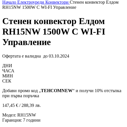
Начало
Електроуреди
Конвектори
Стенен конвектор Елдом
RH15NW 1500W С WI-FI Управление
Стенен конвектор Елдом
RH15NW 1500W С WI-FI
Управление
Офертата е валидна до 03.10.2024
ДНИ
ЧАСА
МИН
СЕК
Добави промо код „
TEHCOMNEW
“ и получи 10% отстъпка
при първа поръчка
147,45
€
/ 288,39 лв.
Модел: RH15NW
Гаранция: 7 години