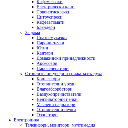
Кафемелачки
Електрически кани
Сокоизтисквачки
Цитруспреси
Кафеавтомати
Блендери
За дома
Прахосмукачки
Парочистачки
Ютии
Кантари
Домакински принадлежности
Аксесоари
Парогенератори
Отоплителни уреди и грижа за въздуха
Конвектори
Отоплителни уреди
Влагоабсорбатори
Въздухопречистватели
Вентилаторни печки
Маслени радиатори
Отоплителни печки
Озонатори
Електроника
Телевизори, монитори, мултимедия