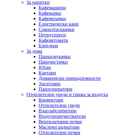
За напитки
Кафемашини
Кафеварки
Кафемелачки
Електрически кани
Сокоизтисквачки
Цитруспреси
Кафеавтомати
Блендери
За дома
Прахосмукачки
Парочистачки
Ютии
Кантари
Домакински принадлежности
Аксесоари
Парогенератори
Отоплителни уреди и грижа за въздуха
Конвектори
Отоплителни уреди
Влагоабсорбатори
Въздухопречистватели
Вентилаторни печки
Маслени радиатори
Отоплителни печки