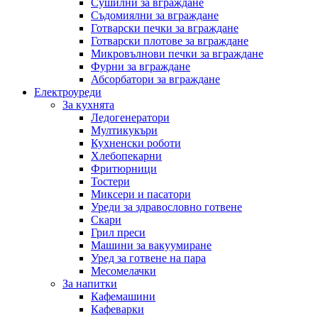
Сушилни за вграждане
Съдомиялни за вграждане
Готварски печки за вграждане
Готварски плотове за вграждане
Микровълнови печки за вграждане
Фурни за вграждане
Абсорбатори за вграждане
Електроуреди
За кухнята
Ледогенератори
Мултикукъри
Кухненски роботи
Хлебопекарни
Фритюрници
Тостери
Миксери и пасатори
Уреди за здравословно готвене
Скари
Грил преси
Машини за вакуумиране
Уред за готвене на пара
Месомелачки
За напитки
Кафемашини
Кафеварки