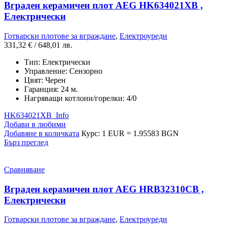
Вграден керамичен плот AEG HK634021XB ,
Електрически
Готварски плотове за вграждане
,
Електроуреди
331,32
€
/ 648,01 лв.
Тип:
Електрически
Управление:
Сензорно
Цвят:
Черен
Гаранция:
24 м.
Нагряващи котлони/горелки:
4/0
HK634021XB_Info
Добави в любими
Добавяне в количката
Курс: 1 EUR = 1.95583 BGN
Бърз преглед
Сравняване
Вграден керамичен плот AEG HRB32310CB ,
Електрически
Готварски плотове за вграждане
,
Електроуреди