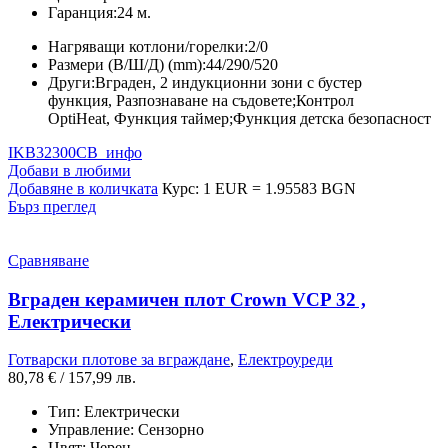
Гаранция:
24 м.
Нагряващи котлони/горелки:
2/0
Размери (В/Ш/Д) (mm):
44/290/520
Други:
Вграден
,
2 индукционни зони с бустер
функция
,
Разпознаване на съдовете;Контрол
OptiHeat
,
Функция таймер;Функция детска безопасност
IKB32300CB_инфо
Добави в любими
Добавяне в количката
Курс: 1 EUR = 1.95583 BGN
Бърз преглед
Сравняване
Вграден керамичен плот Crown VCP 32 ,
Електрически
Готварски плотове за вграждане
,
Електроуреди
80,78
€
/ 157,99 лв.
Тип:
Електрически
Управление:
Сензорно
Цвят:
Черен