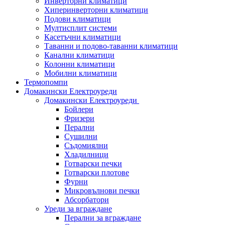
Инверторни климатици
Хиперинверторни климатици
Подови климатици
Мултисплит системи
Касетъчни климатици
Таванни и подово-таванни климатици
Канални климатици
Колонни климатици
Мобилни климатици
Термопомпи
Домакински Електроуреди
Домакински Електроуреди
Бойлери
Фризери
Перални
Сушилни
Съдомиялни
Хладилници
Готварски печки
Готварски плотове
Фурни
Микровълнови печки
Абсорбатори
Уреди за вграждане
Перални за вграждане