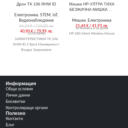
Дрон TK 106 RHW ID
Мишка HP-УЛТРА ТИХА
БЕЗЖИЧНА МИШКА ОТ
НР
Електроника
,
STEM, IoT,
Видеонаблюдение
Мишки
,
Електроника
М
21,44
€
/ 41,93 лв.
56,24
€
/ 110,00 лв.
за бизнеса и за дома
40,90
€
/ 79,99 лв.
ОСНОВНИ
HP 280 Silent Wireless Mouse
De
ХАРАКТЕРИСТИКИ TK 106
V
RHW ID 2 броя Маневреност
4
Въздух Захранване
Акумулатор Състояние
Fr
Сглобен Свързаност Wi-Fi
Сензори 6-осен жироскоп
Цвят
Информация
Общи условия
Лични данни
Бисквитки
Контролиращи органи
Полезно
Контакти
Блог