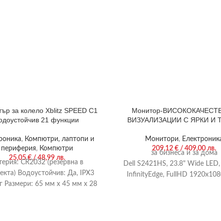
ър за колело Xblitz SPEED C1
Монитор-ВИСОКОКАЧЕСТ
одоустойчив 21 функции
ВИЗУАЛИЗАЦИИ С ЯРКИ И 
ЦВЕТОВЕ
роника
,
Компютри, лаптопи и
Монитори
,
Електроник
периферия
,
Компютри
209,12
€
/ 409,00 лв.
за бизнеса и за дома
25,05
€
/ 48,99 лв.
терия: CR2032 (резервна в
Dell S2421HS, 23.8" Wide LED,
екта) Водоустойчив: Да, IPX3
InfinityEdge, FullHD 1920x10
г Размери: 65 мм х 45 мм х 28
sRGB, 5ms, 1000:1, 250 cd/m2
егло: трийсет и девет грама
DisplayPort, Audio line-out, Heigh
Swivel, Tilt, Black&Silver