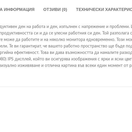
А ИНФОРМАЦИЯ
ОТЗИВИ (0)
ТЕХНИЧЕСКИ ХАРАКТЕРИ
ктивен ден на работа и ден, изпълнен с напрежение и проблеми. Le
родуктивността си и да се улесни работния си ден. Той разполага с
ете може да работите и на няколко монитора едновременно. Този м
бели. Те ви гарантират, че вашето работно пространство ще бъде п
ргийна ефективност. Това ви дава възможността да намалите разход
080) IPS дисплей, който ви осигурява изображения с ярки и ясни цв
 визуално изживяване и отлична картина във всеки един момент от р