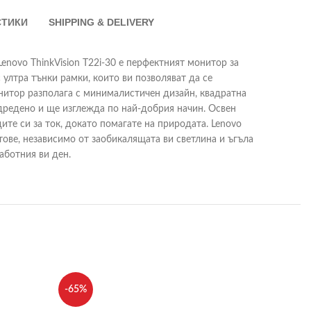
СТИКИ
SHIPPING & DELIVERY
novo ThinkVision T22i-30 е перфектният монитор за
 ултра тънки рамки, които ви позволяват да се
онитор разполага с минималистичен дизайн, квадратна
одредено и ще изглежда по най-добрия начин. Освен
ите си за ток, докато помагате на природата. Lenovo
етове, независимо от заобикалящата ви светлина и ъгъла
аботния ви ден.
-65%