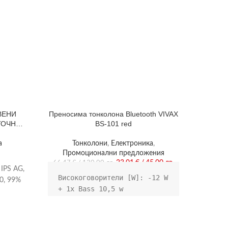
ВЕНИ
Преносима тонколона Bluetooth VIVAX
ТОЧНИ
BS-101 red
Теле
а
Тонколони
,
Електроника
,
Промоционални предложения
23,01
€
/ 45,00 лв.
66,47
€
/ 130,00 лв.
 IPS AG,
Високоговорители [W]: -12 W 
80, 99%
+ 1x Bass 10,5 w

, HDMI,
Размери на устройството: 
t, Pivot,
315 x 145 x 135 mm mm, 

Тегло на устройството: 1.4 