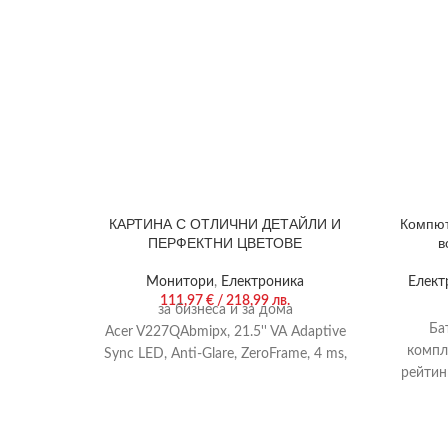
КАРТИНА С ОТЛИЧНИ ДЕТАЙЛИ И
Компют
ПЕРФЕКТНИ ЦВЕТОВЕ
в
Монитори
,
Електроника
Елект
111,97
€
/ 218,99 лв.
за бизнеса и за дома
Ба
Acer V227QAbmipx, 21.5'' VA Adaptive
компл
Sync LED, Anti-Glare, ZeroFrame, 4 ms,
рейтин
100M:1, 250nits, 1920x1080 FHD, 75Hz,
мм Т
VGA, HDMI, DP, Audio Out, Speakers
2x2W, Tilt, Black