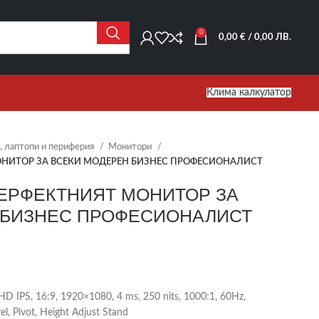
0
0,00
€
/ 0,00 ЛВ.
Клима калкулатор
 лаптопи и периферия
Монитори
МОНИТОР ЗА ВСЕКИ МОДЕРЕН БИЗНЕС ПРОФЕСИОНАЛИСТ
-ПЕРФЕКТНИЯТ МОНИТОР ЗА
 БИЗНЕС ПРОФЕСИОНАЛИСТ
HD IPS, 16:9, 1920×1080, 4 ms, 250 nits, 1000:1, 60Hz,
l, Pivot, Height Adjust Stand