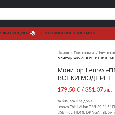
ИЧКИ ПРОДУКТИ
ПРОМОЦИИ
НОВИНИ
КОНТАКТИ
Начало
Електроника
Компютри,
Монитор Lenovo-ПЕРФЕКТНИЯТ 
Монитор Lenovo
ВСЕКИ МОДЕРЕН
179,50
€
/ 351,07 лв.
за бизнеса и за дома
Lenovo ThinkVision T22i-30 21.5″ F
USB Hub, HDMI, DP, VGA, Tilt, Swive