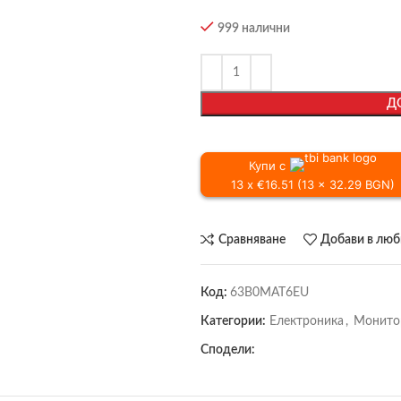
999 налични
Д
Купи с
13 x €16.51 (13 x 32.29 BGN)
Сравняване
Добави в лю
Код:
63B0MAT6EU
Категории:
Електроника
,
Монито
Сподели: