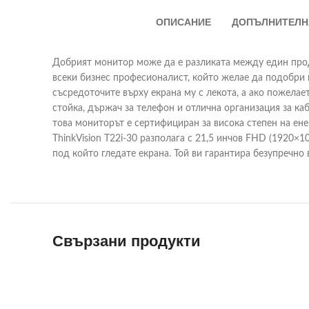
ОПИСАНИЕ
ДОПЪЛНИТЕЛН
Добрият монитор може да е разликата между един проду
всеки бизнес професионалист, който желае да подобри п
съсредоточите върху екрана му с лекота, а ако пожела
стойка, държач за телефон и отлична организация за ка
това мониторът е сертифициран за висока степен на ене
ThinkVision T22i-30 разполага с 21,5 инчов FHD (1920×1
под който гледате екрана. Той ви гарантира безупречно
Свързани продукти