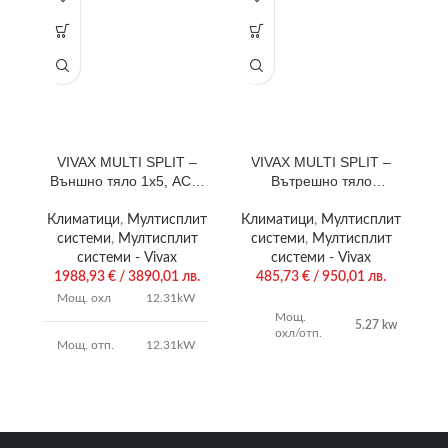
VIVAX MULTI SPLIT –
VIVAX MULTI SPLIT –
Външно тяло 1х5, ACP-
Вътрешно тяло
42COFM123AERIs
касетъчен тип ACP-
18CC50AERI
Климатици
,
Мултисплит
Климатици
,
Мултисплит
системи
,
Мултисплит
системи
,
Мултисплит
системи - Vivax
системи - Vivax
1988,93
€
/ 3890,01 лв.
485,73
€
/ 950,01 лв.
Мощ. охл
12.31kW
пр
Мощ.
5.27 kw
охл/отп.
Мощ. отп.
12.31kW
п
п
Въздушен
650/530/450
SCOP/SEER
4.0 / 7.1
поток
(m3/h)
Гаранция:
3 години
Шум
59 db(A)