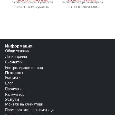
58,41
€
/ 114,24 лв.
28,47
€
/ 55,68 лв.
за специализирана употреба
за специализирана употреба
за
BROTHER консумативи
BROTHER консумативи
Информация
Общи условия
Лични данни
Бисквитки
Контролиращи органи
Полезно
Контакти
Блог
Продукти
Калкулатор
Услуги
Монтаж на климатици
Профилактика на климатици