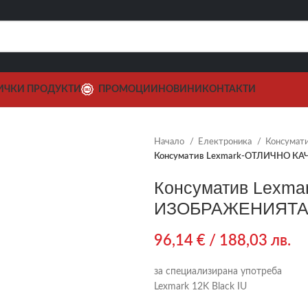
ИЧКИ ПРОДУКТИ
ПРОМОЦИИ
НОВИНИ
КОНТАКТИ
Начало
Електроника
Консумат
Консуматив Lexmark-ОТЛИЧНО К
Консуматив Lexm
ИЗОБРАЖЕНИЯТА
96,14
€
/ 188,03 лв.
за специализирана употреба
Lexmark 12K Black IU