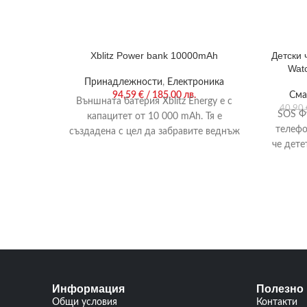
Xblitz Power bank 10000mAh
Детски 
Wat
Принадлежности
,
Електроника
94,59
€
/ 185,00 лв.
Сма
Външната батерия Xblitz Energy е с
40,90
SOS Ф
капацитет от 10 000 mAh. Тя е
телефо
създадена с цел да забравите веднъж
че дете
за винаги
Информация
Полезно
Общи условия
Контакти