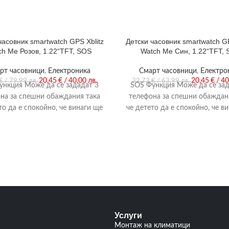
часовник smartwatch GPS Xblitz
Детски часовник smartwatch GP
ch Me Розов, 1.22“TFT, SOS
Watch Me Син, 1.22“TFT,
рт часовници
,
Електроника
Смарт часовници
,
Електро
20,45
€
/ 40,00 лв.
20,45
€
/ 40
€
/ 79,99 лв.
32,72
€
/ 63,99 лв.
ункция Mоже да се зададат 3
SOS Функция Mоже да се зад
на за спешни обаждания така
телефона за спешни обаждан
то да е спокойно, че винаги ще
че детето да е спокойно, че в
Услуги
Монтаж на климатици