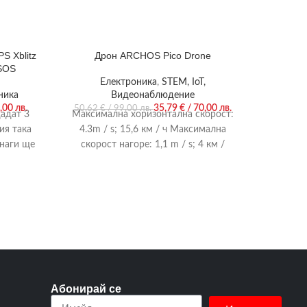
S Xblitz
Дрон ARCHOS Pico Drone
КАРТИ
 SOS
Електроника
,
STEM, IoT,
ника
Видеонаблюдение
,00 лв.
35,79
€
/ 70,00 лв.
50,62
€
/ 99,00 лв.
адат 3
Максимална хоризонтална скорост:
ия така
4.3m / s; 15,6 км / ч Максимална
Acer V2
инаги ще
скорост нагоре: 1,1 m / s; 4 км /
Sync LE
100M:1,
VGA, H
Абонирай се