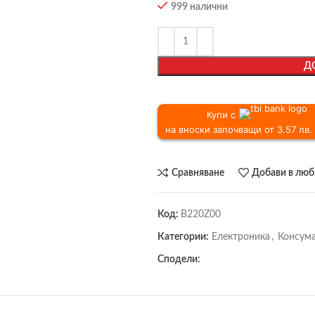
999 налични
Д
Купи с
на вноски започващи от 3.57 лв. 
Сравняване
Добави в лю
Код:
B220Z00
Категории:
Електроника
,
Консума
Сподели: