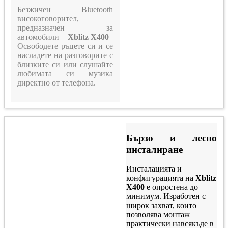
Безжичен Bluetooth
високоговорител,
предназначен за
автомобили –
Xblitz X400
–
Освободете ръцете си и се
насладете на разговорите с
близките си или слушайте
любимата си музика
директно от телефона.
Бързо и лесно
инсталиране
Инсталацията и
конфигурацията на
Xblitz
X400
е опростена до
минимум. Изработен с
широк захват, които
позволява монтаж
практически навсякъде в