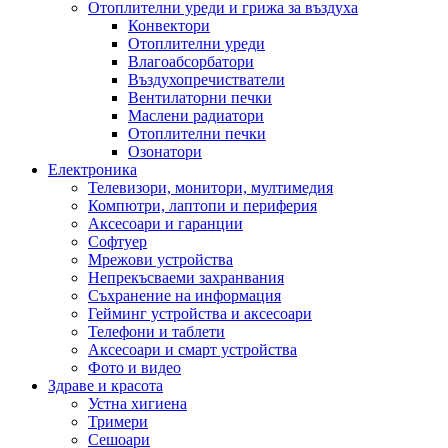
Отоплителни уреди и грижа за въздуха
Конвектори
Отоплителни уреди
Влагоабсорбатори
Въздухопречистватели
Вентилаторни печки
Маслени радиатори
Отоплителни печки
Озонатори
Електроника
Телевизори, монитори, мултимедия
Компютри, лаптопи и периферия
Аксесоари и гаранции
Софтуер
Мрежови устройства
Непрекъсваеми захранвания
Съхранение на информация
Гейминг устройства и аксесоари
Телефони и таблети
Аксесоари и смарт устройства
Фото и видео
Здраве и красота
Устна хигиена
Тримери
Сешоари