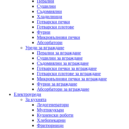
Перални
Сушилни
Съдомиялни
Хладилници
Готварски печки
Готварски плотове
Фурни
Микровълнови печки
Абсорбатори
Уреди за вграждане
Перални за вграждане
Сушилни за вграждане
Съдомиялни за вграждане
Готварски печки за вграждане
Готварски плотове за вграждане
Микровълнови печки за вграждане
Фурни за вграждане
Абсорбатори за вграждане
Електроуреди
За кухнята
Ледогенератори
Мултикукъри
Кухненски роботи
Хлебопекарни
Фритюрници