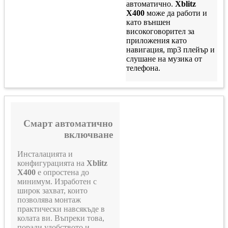
автоматично.
Xblitz
X400
може да работи и
като външен
високоговорител за
приложения като
навигация, mp3 плейър и
слушане на музика от
телефона.
Смарт автоматично
включване
Инсталацията и
конфигурацията на
Xblitz
X400
е опростена до
минимум. Изработен с
широк захват, които
позволява монтаж
практически навсякъде в
колата ви. Въпреки това,
поради удобството и