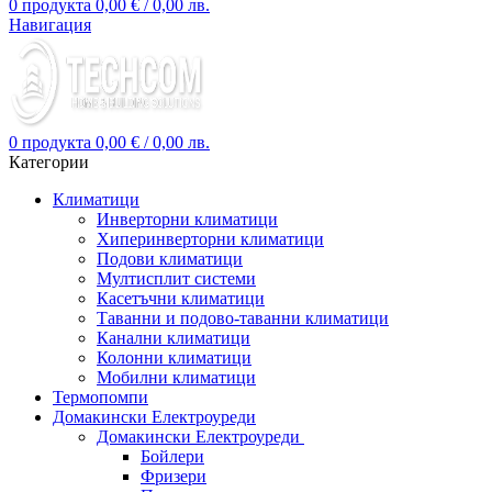
0
продукта
0,00
€
/ 0,00 лв.
Навигация
0
продукта
0,00
€
/ 0,00 лв.
Категории
Климатици
Инверторни климатици
Хиперинверторни климатици
Подови климатици
Мултисплит системи
Касетъчни климатици
Таванни и подово-таванни климатици
Канални климатици
Колонни климатици
Мобилни климатици
Термопомпи
Домакински Електроуреди
Домакински Електроуреди
Бойлери
Фризери