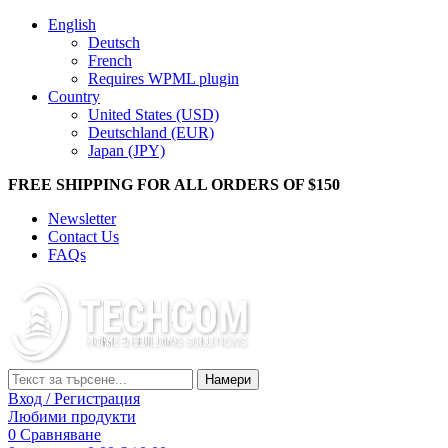
English
Deutsch
French
Requires WPML plugin
Country
United States (USD)
Deutschland (EUR)
Japan (JPY)
FREE SHIPPING FOR ALL ORDERS OF $150
Newsletter
Contact Us
FAQs
Намери
Вход / Регистрация
Любими продукти
0
Сравняване