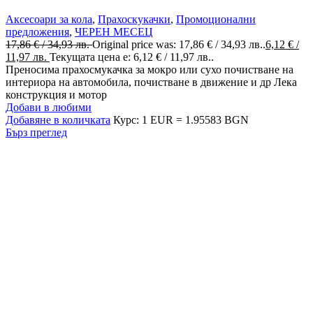
Аксесоари за кола
,
Прахоскукачки
,
Промоционални
предложения
,
ЧЕРЕН МЕСЕЦ
17,86
€
/ 34,93 лв.
Original price was: 17,86 € / 34,93 лв..
6,12
€
/
11,97 лв.
Текущата цена е: 6,12 € / 11,97 лв..
Преносима прахосмукачка за мокро или сухо почистване на
интериора на автомобила, почистване в движение и др Лека
конструкция и мотор
Добави в любими
Добавяне в количката
Курс: 1 EUR = 1.95583 BGN
Бърз преглед