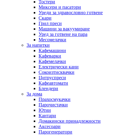
Тостери
Миксери и пасатори
Уреди за здравословно готвене
Скари
Грил преси
Машини за вакуумиране
Уред за готвене на пара
Месомелачки
За напитки
Кафемашини
Кафеварки
Кафемелачки
Електрически кани
Сокоизтисквачки
Цитруспреси
Кафеавтомати
Блендери
За дома
Прахосмукачки
Парочистачки
Ютии
Кантари
Домакински принадлежности
Аксесоари
Парогенератори