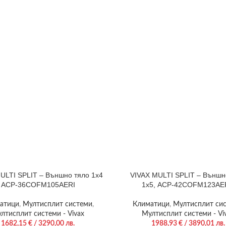
ULTI SPLIT – Външно тяло 1х4
VIVAX MULTI SPLIT – Външн
ACP-36COFM105AERI
1х5, ACP-42COFM123AE
атици
,
Мултисплит системи
,
Климатици
,
Мултисплит си
лтисплит системи - Vivax
Мултисплит системи - Vi
1682,15
€
/ 3290,00 лв.
1988,93
€
/ 3890,01 лв.