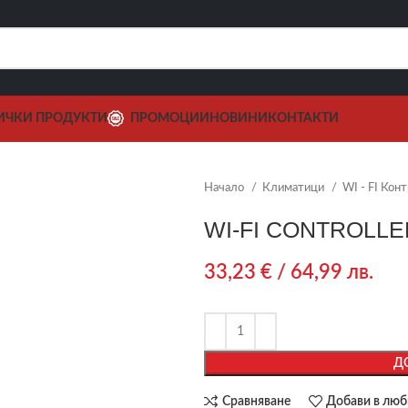
ИЧКИ ПРОДУКТИ
ПРОМОЦИИ
НОВИНИ
КОНТАКТИ
Начало
Климатици
WI - FI Кон
WI-FI CONTROLLE
33,23
€
/ 64,99 лв.
Д
Сравняване
Добави в лю