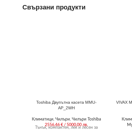
Свързани продукти
Toshiba Двупътна касета MMU-
VIVAX M
AP_2WH
Климатици
,
Чилъри
,
Чилъри Toshiba
Клим
2556,46
€
/ 5000,00 лв.
Му
Тънък, компактен, лек и лесен за