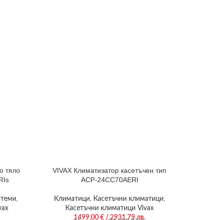
о тяло
VIVAX Климатизатор касетъчен тип
VIVA
RIs
ACP-24CC70AERI
МОН
стеми
,
Климатици
,
Касетъчни климатици
,
Климат
vax
Касетъчни климатици Vivax
1499,00
€
/ 2931,79 лв.