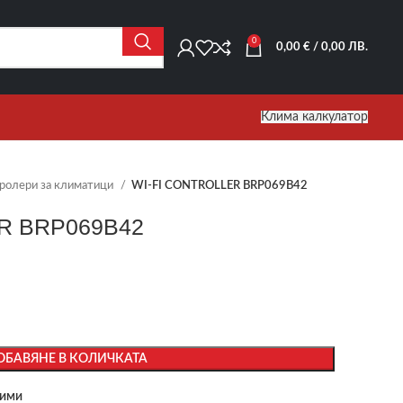
0
0,00
€
/ 0,00 ЛВ.
Клима калкулатор
тролери за климатици
WI-FI CONTROLLER BRP069B42
R BRP069B42
ОБАВЯНЕ В КОЛИЧКАТА
бими