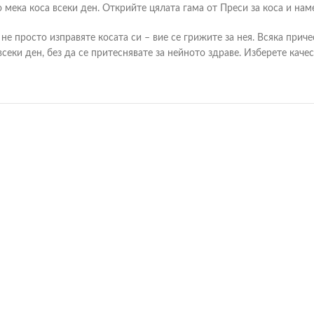
 мека коса всеки ден. Открийте цялата гама от Преси за коса и на
е не просто изправяте косата си – вие се грижите за нея. Всяка приче
секи ден, без да се притеснявате за нейното здраве. Изберете каче