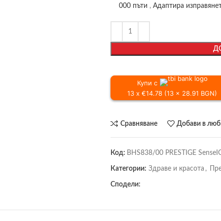
000 пъти
,
Адаптира изправянет
Д
Купи с
13 x €14.78 (13 x 28.91 BGN)
Сравняване
Добави в лю
Код:
BHS838/00 PRESTIGE SenseI
Категории:
Здраве и красота
,
Пре
Сподели: