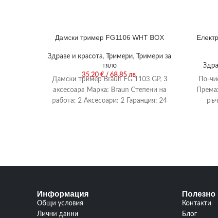
Дамски тример FG1106 WHT BOX
Електр
Здраве и красота
,
Тримери
,
Тримери за
тяло
Здра
35,20
€
/ 68,85 лв.
Дамски тример Braun FG 1103 GP, 3
По-чи
аксесоара Марка: Braun Степени на
Премах
работа: 2 Аксесоари: 2 Гаранция: 24
ръч
месеца
Информация
Полезно
Общи условия
Контакти
Лични данни
Блог