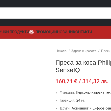
ИЧКИ ПРОДУКТИ
ПРОМОЦИИ
НОВИНИ
КОНТАКТИ
Начало
Здраве и красота
Преси 
Преса за коса Phi
SenseIQ
160,71
€
/ 314,32 лв.
Функции:
Персонализирана тех
Гаранция:
24 м.
Други:
Активният й цифров сен