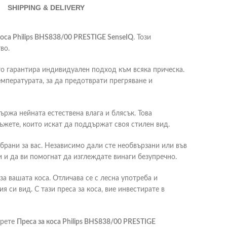
SHIPPING & DELIVERY
коса Philips BHS838/00 PRESTIGE SenseIQ
. Този
во.
то гарантира индивидуален подход към всяка прическа.
емпературата, за да предотврати прегряване и
ржа нейната естествена влага и блясък. Това
мъжете, които искат да поддържат своя стилен вид.
дбрани за вас. Независимо дали сте необвързани или във
 и да ви помогнат да изглеждате винаги безупречно.
за вашата коса. Отличава се с лесна употреба и
 си вид. С тази преса за коса, вие инвестирате в
ерете
Преса за коса Philips BHS838/00 PRESTIGE