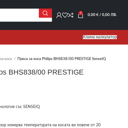
0
0,00
€
/ 0,00 ЛВ.
Клима калкулатор
за коса
Преса за коса Philips BHS838/00 PRESTIGE SenseIQ
lips BHS838/00 PRESTIGE
нология със SENSEIQ
зор измерва температурата на косата ви повече от 20