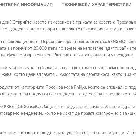
НИТЕЛНА ИНФОРМАЦИЯ
ТЕХНИЧЕСКИ ХАРАКТЕРИСТИКИ
ки ден? Открийте новото измерение на грижата за косата с
Преса за 
s
е създаден, за да отговори на високите изисквания за стил и качест
ана с революционната
Персонализирана технология със SENSEIQ
, коя
та ви повече от 20 000 пъти по време на изправяне, адаптирайки т
а перфектно изправена коса без риск от изсушаване или увреждане.
а осигури оптимална грижа за вашата коса, като същевременно поддъ
жена, която цени здравето и красотата на своята коса, както и за 
дукти от категорията Преси за коса Philips, които са специално по
и деца, тези продукти са създадени, за да улеснят ежедневието ви
/00 PRESTIGE SenseIQ
? Защото тя предлага не само стил, но и здраве 
атоварено ежедневие, които не искат да правят компромис с външния
е компрометирано от ежедневната употреба на топлинни уреди. Изб