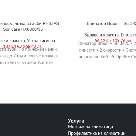
ическа четка за зъби PHILIPS
Епилатор Braun – SE 34
Sonicare HX6800/35
Здраве и красота
,
Епилат
ве и красота
,
Устна хигиена
56,12
€
/ 109,76 лв.
Епилатор Braun – SE 3420 ▪ 
137,24
€
/ 268,42 лв.
сти зъби. По по-нежен начин.
пинсети ▪ 2 скорости ▪ Сист
ва до 7 пъти повече плака от
повдигане SoftLift Tips® ▪ С
ната четка за зъби Усетете
разликата на нежното
Услуги
Монтаж на климатици
Профилактика на климатици