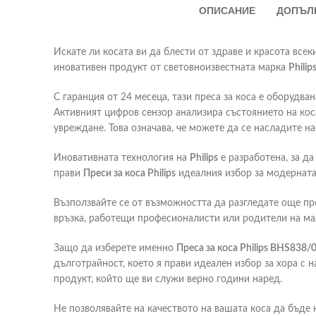
ОПИСАНИЕ
ДОПЪЛ
Искате ли косата ви да блести от здраве и красота все
иновативен продукт от световноизвестната марка
Philip
С гаранция от 24 месеца, тази преса за коса е оборудв
Активният цифров сензор анализира състоянието на коса
увреждане. Това означава, че можете да се насладите н
Иновативната технология на
Philips
е разработена, за д
прави
Преси за коса Philips
идеалния избор за модерната 
Възползвайте се от възможността да разгледате още про
връзка, работещи професионалисти или родители на малк
Защо да изберете именно
Преса за коса Philips BHS838
дълготрайност, което я прави идеален избор за хора с н
продукт, който ще ви служи верно години наред.
Не позволявайте на качеството на вашата коса да бъд