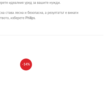
мерете идеалния уред за вашите нужди.
ска става лесна и безопасна, а резултатът е винаги
ството, изберете
Philips
.
-14%