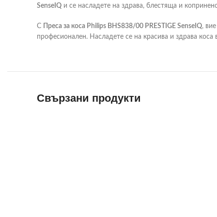
SenseIQ
и се насладете на здрава, блестяща и копринено
С
Преса за коса Philips BHS838/00 PRESTIGE SenseIQ
, ви
професионален. Насладете се на красива и здрава коса в
Свързани продукти