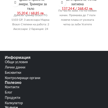
Тримери
,
Тримери за
хигиена
тяло
137,24
€
/ 268,42 лв.
По-чисти зъби. По по-нежен
35,20
€
/ 68,85 лв.
Дамски тример Braun FG
начин. Премахва до 7 пъти
1103 GP, 3 аксесоара Марка:
повече плака от ръчната
Braun Степени на работа: 2
четка за зъби Усетете
Аксесоари: 2 Гаранция: 24
разликата на нежното
месеца
Информация
Общи условия
Лични данни
Бисквитки
Контролиращи органи
Полезно
Контакти
Блог
Продукти
Калкулатор
Услуги