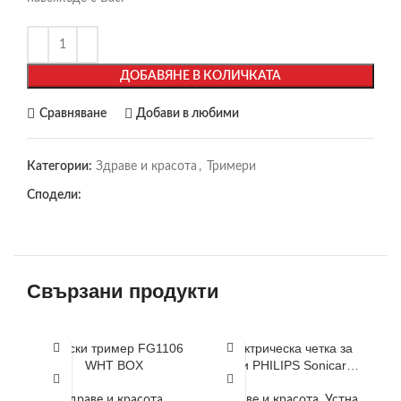
ДОБАВЯНЕ В КОЛИЧКАТА
Сравняване
Добави в любими
Категории:
Здраве и красота
,
Тримери
Сподели:
Свързани продукти
Дамски тример FG1106
Електрическа четка за
Е
WHT BOX
зъби PHILIPS Sonicare
B
HX6800/35
Здраве и красота
,
Здраве и красота
,
Устна