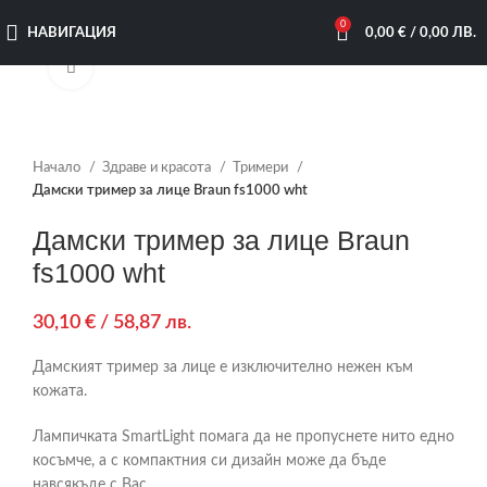
0
НАВИГАЦИЯ
0,00
€
/ 0,00 ЛВ.
Увеличи
Начало
Здраве и красота
Тримери
Дамски тример за лице Braun fs1000 wht
Дамски тример за лице Braun
fs1000 wht
30,10
€
/ 58,87 лв.
Дамският тример за лице е изключително нежен към
кожата.
Лампичката SmartLight помага да не пропуснете нито едно
косъмче, а с компактния си дизайн може да бъде
навсякъде с Вас.