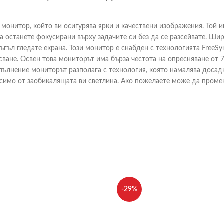
монитор, който ви осигурява ярки и качествени изображения. Той и
а останете фокусирани върху задачите си без да се разсейвате. Шир
ъгъл гледате екрана. Този монитор е снабден с технологията FreeS
сване. Освен това мониторът има бърза честота на опресняване от 7
пълнение мониторът разполага с технология, която намалява досадн
висимо от заобикалящата ви светлина. Ако пожелаете може да проме
-29%