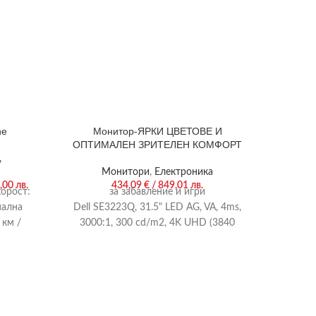
ne
Монитор-ЯРКИ ЦВЕТОВЕ И
НАСЛ
ОПТИМАЛЕН ЗРИТЕЛЕН КОМФОРТ
КА
,
Монитори
,
Електроника
,00 лв.
434,09
€
/ 849,01 лв.
орост:
за забавление и игри
мална
Dell SE3223Q, 31.5" LED AG, VA, 4ms,
Acer Ni
 км /
3000:1, 300 cd/m2, 4K UHD (3840
Anti-Gl
x2160) at 60 Hz, 99% sRGB, AMD
Flik
FreeSync, HDMI, DP, Line-out port,
100M:1,
PBP/PIP, Tilt, Black
165Hz,
Height