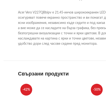
Acer Vero V227QBbipv e 21.45-инчов широкоекранен LED 
осигуряват повече екранно пространство и ви помагат д
ясни изображения, независимо къде седите и под какъв 
а вие може да се насладите на бърза графика, без прекъ
безпогрешни визуализации с точни и ярки цветове. В до
наслаждавате на картина с ярки и точни цветове, неза
удобство дори след часове седене пред монитора.
Свързани продукти
-42%
-50%