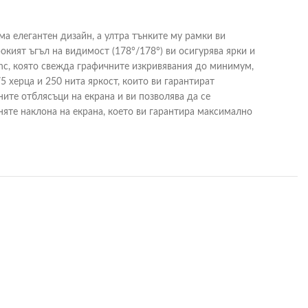
ма елегантен дизайн, а ултра тънките му рамки ви
окият ъгъл на видимост (178°/178°) ви осигурява ярки и
ync, която свежда графичните изкривявания до минимум,
5 херца и 250 нита яркост, които ви гарантират
ите отблясъци на екрана и ви позволява да се
няте наклона на екрана, което ви гарантира максимално