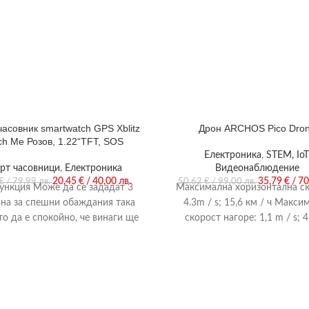
часовник smartwatch GPS Xblitz
Дрон ARCHOS Pico Dro
ch Me Розов, 1.22“TFT, SOS
Електроника
,
STEM, IoT
рт часовници
,
Електроника
Видеонаблюдение
20,45
€
/ 40,00 лв.
35,79
€
/ 70
€
/ 79,99 лв.
50,62
€
/ 99,00 лв.
ункция Mоже да се зададат 3
Максимална хоризонтална ск
на за спешни обаждания така
4.3m / s; 15,6 км / ч Макси
то да е спокойно, че винаги ще
скорост нагоре: 1,1 m / s; 4