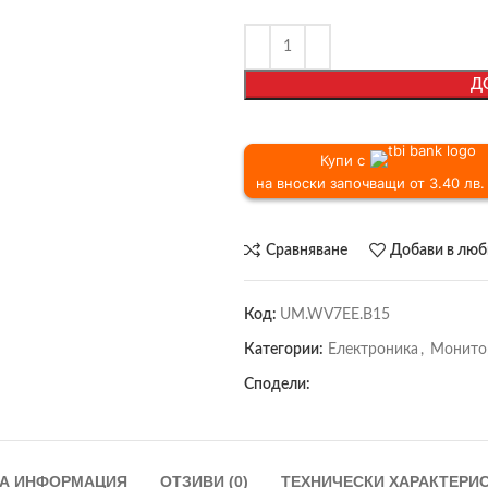
Д
Купи с
на вноски започващи от 3.40 лв. 
Сравняване
Добави в лю
Код:
UM.WV7EE.B15
Категории:
Електроника
,
Монито
Сподели:
А ИНФОРМАЦИЯ
ОТЗИВИ (0)
ТЕХНИЧЕСКИ ХАРАКТЕРИ