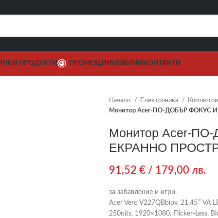
ИЧКИ ПРОДУКТИ
ПРОМОЦИИ
НОВИНИ
КОНТАКТИ
Начало
Електроника
Компютри,
Монитор Acer-ПО-ДОБЪР ФОКУС 
Монитор Acer-ПО
ЕКРАННО ПРОСТ
91,52
€
/ 179,00 лв.
за забавление и игри
Acer Vero V227QBbipv, 21.45″ VA LE
250nits, 1920×1080, Flicker-Less, Bl