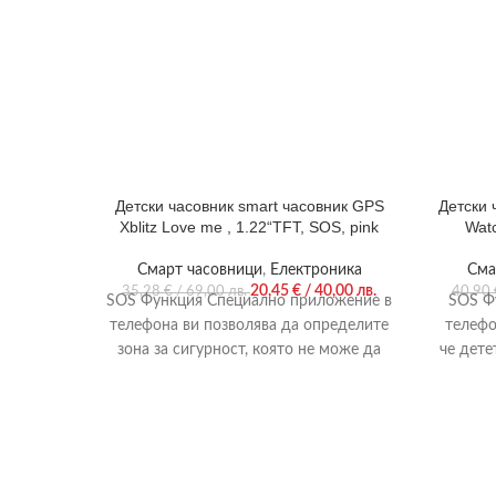
Детски часовник smart часовник GPS
Детски 
Xblitz Love me , 1.22“TFT, SOS, pink
Wat
Смарт часовници
,
Електроника
Сма
20,45
€
/ 40,00 лв.
35,28
€
/ 69,00 лв.
40,90
SOS Функция Специално приложение в
SOS Ф
телефона ви позволява да определите
телефо
зона за сигурност, която не може да
че дете
бъде изключена, както