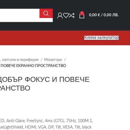
0
0,00
€
/ 0,00 ЛВ.
Клима калкулатор
 лаптопи и периферия
Монитори
И ПОВЕЧЕ ЕКРАННО ПРОСТРАНСТВО
-ДОБЪР ФОКУС И ПОВЕЧЕ
РАНСТВО
D, Anti-Glare, FreeSync, 4ms (GTG), 75Hz, 100M:1,
ueLightShield, HDMI, VGA, DP, Tilt, VESA, Tilt, black