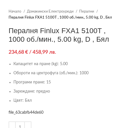
Начало
Домакински Електроуреди
Перални
Пералня Finlux FXA1 5100T , 1000 об./мин., 5.00 kg, D , Бял
Пералня Finlux FXA1 5100T ,
1000 об./мин., 5.00 kg, D , Бял
234,68
€
/ 458,99 лв.
Капацитет на пране (kg):
5.00
Обороти на центрофуга (об./мин.):
1000
Програми пране:
15
Зареждане:
предно
Цвят:
Бял
file_63cabfb44de60