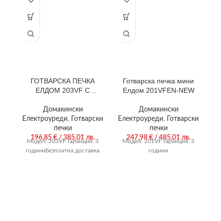
ГОТВАРСКА ПЕЧКА
Готварска печка мини
М
ЕЛДОМ 203VF С
Елдом 201VFEN-NEW
A
ЧУГУНЕНИ ПЛОЧИ
Домакински
Домакински
Електроуреди
,
Готварски
Електроуреди
,
Готварски
Е
печки
печки
196,85
€
/ 385,01 лв.
247,98
€
/ 485,01 лв.
Модел:
203VF Гаранция: 3
Модел:
201VF
Гаранция: 3
години
Безплатна доставка
години