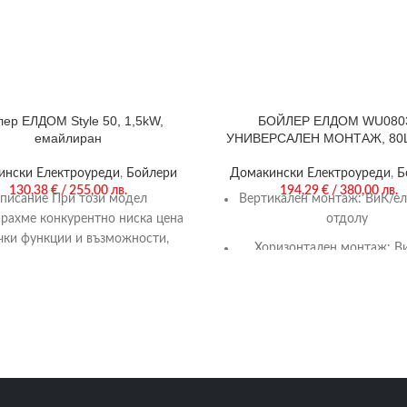
ер ЕЛДОМ Style 50, 1,5kW,
БОЙЛЕР ЕЛДОМ WU080
емайлиран
УНИВЕРСАЛЕН МОНТАЖ, 80L,
ЕМАЙЛИРАН
ински Електроуреди
,
Бойлери
Домакински Електроуреди
,
Б
130,38
€
/ 255,00 лв.
194,29
€
/ 380,00 лв.
писание При този модел
Вертикален монтаж: ВиК/ел
рахме конкурентно ниска цена
отдолу
чки функции и възможности,
Хоризонтален монтаж: Ви
о се очакват от стандартен
изводи отляво
ектродомакински бойлер.
Номинален обем: 80 л
Енергиен клас: С
Номинална мощност: 2
Размери (В/Ш/Д): 1125/387