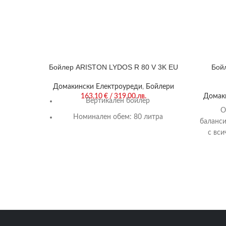
Бойлер ARISTON LYDOS R 80 V 3K EU
Бойл
Домакински Електроуреди
,
Бойлери
163,10
€
/ 319,00 лв.
Домак
Вертикален бойлер
О
Номинален обем: 80 литра
баланси
с вси
Енергиен клас: С
коит
Номинална мощност: 3000W
ел
Размери (В/Ш/Д): 773/450/480 мм
Стандартна гаранция: 60 месеца
Производител:Ariston
Арт. номер:3201932