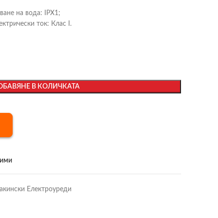
ане на вода: IPX1;
трически ток: Клас I.
ОБАВЯНЕ В КОЛИЧКАТА
бими
акински Електроуреди