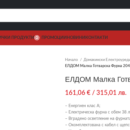
ИЧКИ ПРОДУКТИ
ПРОМОЦИИ
НОВИНИ
КОНТАКТИ
Начало
Домакински Електроуред
ЕЛДОМ Малка Готварска Фурна 2
ЕЛДОМ Малка Гот
161,06
€
/ 315,01 лв.
– Енергиен клас А;
– Електрическа фурна с обем 38 л
– Вградено осветление на фурнат
– Окомплектована с кабел с щепс