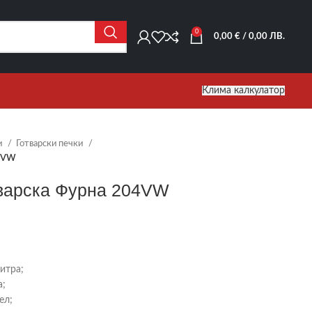
0
0,00
€
/ 0,00 ЛВ.
Клима калкулатор
и
Готварски печки
04VW
варска Фурна 204VW
итра;
а;
ел;