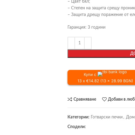
– Цвят бял;
– Степен на защита срещу проникв
– Защита дрещу поражение от елек
Гаранция: 3 години
Д
Купи с
13 x €14.82 (13 x 28.99 BGN)
Сравняване
Добави в лю
Категории:
Готварски печки
,
Дом
Сподели: