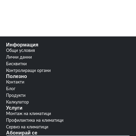
Нагряващи котлони/
Нагряващи котлони/
горелки:
0/2
горелки:
2/0
Информация
Общи условия
Лични данни
Бисквитки
Контролиращи органи
Полезно
Контакти
Блог
Продукти
Калкулатор
Услуги
Монтаж на климатици
Профилактика на климатици
Сервиз на климатици
Абонирай се