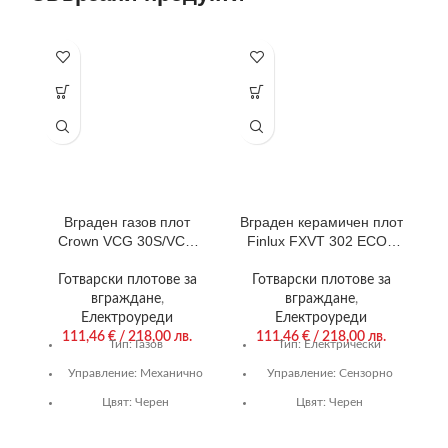
-3
Вграден газов плот
Вграден керамичен плот
Е
Crown VCG 30S/VCG
Finlux FXVT 302 ECO ,
32S , Газов
Електрически
Готварски плотове за
Готварски плотове за
вграждане
,
вграждане
,
Електроуреди
Електроуреди
111,46
€
/ 218,00 лв.
111,46
€
/ 218,00 лв.
Тип:
Газов
Тип:
Електрически
Управление:
Механично
Управление:
Сензорно
1
Цвят:
Черен
Цвят:
Черен
Гаранция:
24 м.
Гаранция:
36 м.