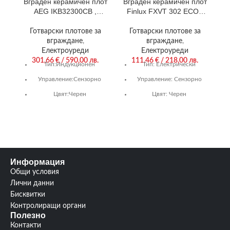
Вграден керамичен плот
Вграден керамичен плот
Е
AEG IKB32300CB ,
Finlux FXVT 302 ECO ,
Индукционен
Електрически
Готварски плотове за
Готварски плотове за
вграждане
,
вграждане
,
Електроуреди
Електроуреди
301,66
€
/ 590,00 лв.
111,46
€
/ 218,00 лв.
Тип:
Индукционен
Тип:
Електрически
Управление:
Сензорно
Управление:
Сензорно
1
Цвят:
Черен
Цвят:
Черен
Гаранция:
24 м.
Гаранция:
36 м.
Нагряващи котлони/
Нагряващи котлони/
горелки:
2/0
горелки:
2/0
Размери (В/Ш/Д)
Информация
(mm):
44/290/520
Общи условия
Други:
Вграден
,
2
Лични данни
индукционни зони с
Бисквитки
бустер
Контролиращи органи
функция
,
Разпознаване на
Полезно
съдовете;Контрол
Контакти
OptiHeat
,
Функция