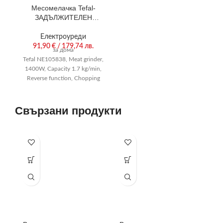
Месомелачка Tefal-
ЗАДЪЛЖИТЕЛЕН
ПАРТНЬОР ЗА ВСИЧКИ
МЕСНИ РЕЦЕПТИ.
Електроуреди
91,90
€
/ 179,74 лв.
за дома
Tefal NE105838, Meat grinder,
1400W, Capacity 1.7 kg/min,
Reverse function, Chopping
knife, 2 sausage accessories,
Black
Свързани продукти
-3