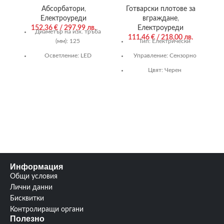
Абсорбатори
,
Готварски плотове за
Електроуреди
вграждане
,
152,36
€
/ 297,99 лв.
Електроуреди
Диаметър на изх. тръба
111,46
€
/ 218,00 лв.
(мм):
125
Тип:
Електрически
Осветление:
LED
Управление:
Сензорно
1
Капацитет на
Цвят:
Черен
абсорбиране (m3/h):
272
Гаранция:
36 м.
Размери (В/Ш/Д)
Нагряващи котлони/
(мм):
132/599/513
горелки:
2/0
Управление:
Механично
Информация
Общи условия
Лични данни
Бисквитки
Контролиращи органи
Полезно