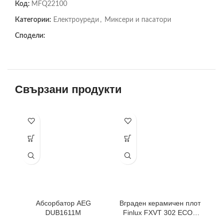
Код:
MFQ22100
Категории:
Електроуреди
,
Миксери и пасатори
Сподели:
Свързани продукти
-3
Абсорбатор AEG
Вграден керамичен плот
Е
DUB1611M
Finlux FXVT 302 ECO ,
Електрически