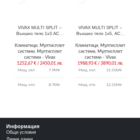
VIVAX MULTI SPLIT –
VIVAX MULTI SPLIT –
Външно тяло 1х3 ACP-
Външно тяло 1х5, ACP-
27COFM79AERIs
42COFM123AERIs
Климатици
,
Мултисплит
Климатици
,
Мултисплит
К
системи
,
Мултисплит
системи
,
Мултисплит
системи - Vivax
системи - Vivax
1252,67
€
/ 2450,01 лв.
1988,93
€
/ 3890,01 лв.
Мощ. охл
7.9kW
Мощ. охл
12.31kW
Мощ. отп.
8.7kW
Мощ. отп.
12.31kW
4.0 /
SCOP/SEER
4.0 / 7.1
SCOP/SEER
6.5
Гаранция:
3 години
3
Гаранция:
години
Информация
Общи условия
изтегли
Лични данни