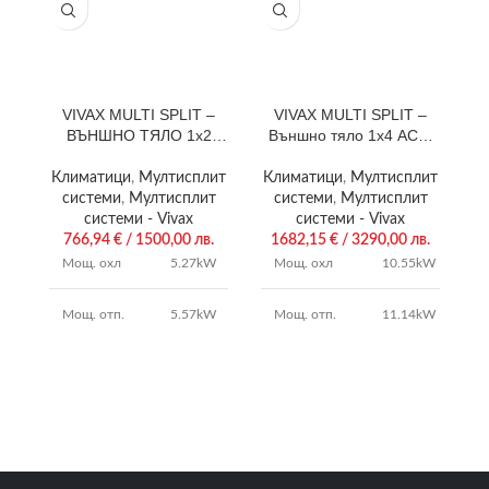
VIVAX MULTI SPLIT –
VIVAX MULTI SPLIT –
ВЪНШНО ТЯЛО 1х2
Външно тяло 1х4 ACP-
В
ACP-18COFM50AERIs
36COFM105AERI
Климатици
,
Мултисплит
Климатици
,
Мултисплит
К
системи
,
Мултисплит
системи
,
Мултисплит
системи - Vivax
системи - Vivax
766,94
€
/ 1500,00 лв.
1682,15
€
/ 3290,00 лв.
Мощ. охл
5.27kW
Мощ. охл
10.55kW
Мощ. отп.
5.57kW
Мощ. отп.
11.14kW
4.0 /
SCOP/SEER
3.8 / 7.6
SCOP/SEER
6.3
3
Гаранция:
3
години
Гаранция:
години
изтегли