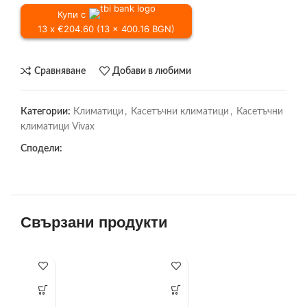
Купи с
13 x €204.60 (13 x 400.16 BGN)
Сравняване
Добави в любими
Категории:
Климатици
,
Касетъчни климатици
,
Касетъчни
климатици Vivax
Сподели:
Свързани продукти