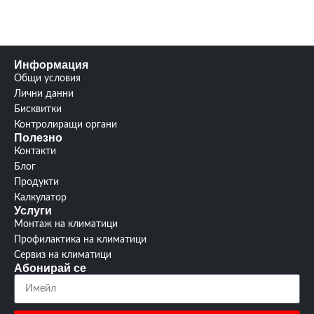
4.0 /
4.0 /
SCOP/SEER
SCOP/SEER
6.3
6.5
3
3
Гаранция:
Гаранция:
години
години
Информация
Общи условия
изтегли
изтегли
Лични данни
Ръководство:
Ръководство:
от тук
от тук
Бисквитки
Контролиращи органи
Полезно
Контакти
Блог
Продукти
Калкулатор
Услуги
Монтаж на климатици
Профилактика на климатици
Сервиз на климатици
Абонирай се