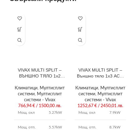
VIVAX MULTI SPLIT –
VIVAX MULTI SPLIT –
ВЪНШНО ТЯЛО 1х2
Външно тяло 1х3 ACP-
В
ACP-18COFM50AERIs
27COFM79AERIs
Климатици
,
Мултисплит
Климатици
,
Мултисплит
К
системи
,
Мултисплит
системи
,
Мултисплит
системи - Vivax
системи - Vivax
766,94
€
/ 1500,00 лв.
1252,67
€
/ 2450,01 лв.
Мощ. охл
5.27kW
Мощ. охл
7.9kW
Мощ. отп.
5.57kW
Мощ. отп.
8.7kW