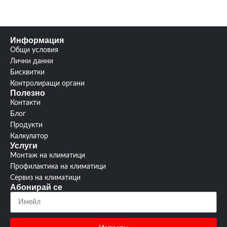
Гаранция:
3 години
3
Гаранция:
години
Информация
изтегли
Ръководство:
от тук
Общи условия
Лични данни
Бисквитки
Контролиращи органи
Полезно
Контакти
Блог
Продукти
Калкулатор
Услуги
Монтаж на климатици
Профилактика на климатици
Сервиз на климатици
Абонирай се