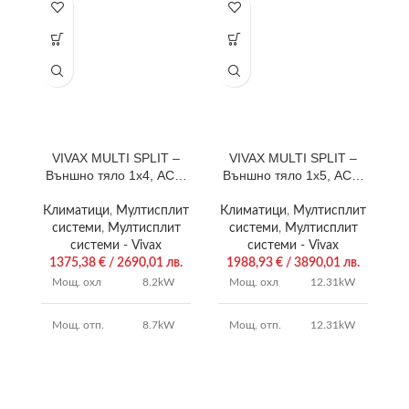
VIVAX MULTI SPLIT –
VIVAX MULTI SPLIT –
Външно тяло 1х4, ACP-
Външно тяло 1х5, ACP-
28COFM82AERIs
42COFM123AERIs
Климатици
,
Мултисплит
Климатици
,
Мултисплит
системи
,
Мултисплит
системи
,
Мултисплит
системи - Vivax
системи - Vivax
1375,38
€
/ 2690,01 лв.
1988,93
€
/ 3890,01 лв.
Мощ. охл
8.2kW
Мощ. охл
12.31kW
Мощ. отп.
8.7kW
Мощ. отп.
12.31kW
4.0 /
SCOP/SEER
4.0 / 7.1
SCOP/SEER
6.8