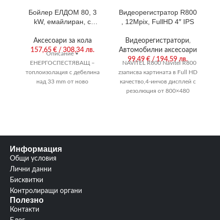
Бойлер ЕЛДОМ 80, 3
Видеорегистратор R800
Г
kW, емайлиран, с
, 12Mpix, FullHD 4″ IPS
аноден тестер
Аксесоари за кола
Видеорегистратори
,
157,65
€
/ 308,34 лв.
Автомобилни аксесоари
Описание •
99,49
€
/ 194,59 лв.
ЕНЕРГОСПЕСТЯВАЩ –
NAVITEL R800 Navitel R800
в
топлоизолация с дебелина
zзаписва картината в Full HD
над 33 mm от ново
качество,4-инчов дисплей с
поколение полиуретанова
резолюция от 800×480
система Closed-cells от
пиксела, което осигурява
групата на HFO
ясно
Информация
Общи условия
Лични данни
Бисквитки
Контролиращи органи
Полезно
Контакти