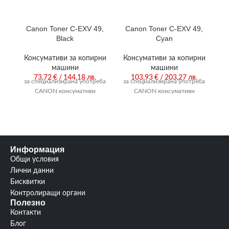
Canon Toner C-EXV 49,
Canon Toner C-EXV 49,
C
Black
Cyan
Консумативи за копирни
Консумативи за копирни
К
машини
машини
73,72
€
/ 144,18 лв.
103,93
€
/ 203,27 лв.
за специализирана употреба
за специализирана употреба
за
CANON консумативи
CANON консумативи
Информация
Общи условия
Лични данни
Бисквитки
Контролиращи органи
Полезно
Контакти
Блог