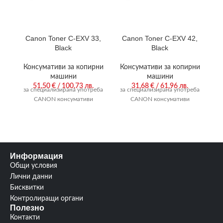
Canon Toner C-EXV 33,
Canon Toner C-EXV 42,
C
Black
Black
Консумативи за копирни
Консумативи за копирни
К
машини
машини
51,50
€
/ 100,73 лв.
31,68
€
/ 61,96 лв.
за специализирана употреба
за специализирана употреба
за
CANON консумативи
CANON консумативи
Информация
Общи условия
Лични данни
Бисквитки
Контролиращи органи
Полезно
Контакти