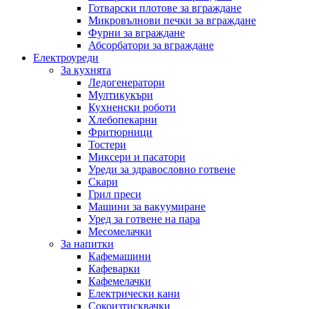
Готварски плотове за вграждане
Микровълнови печки за вграждане
Фурни за вграждане
Абсорбатори за вграждане
Електроуреди
За кухнята
Ледогенератори
Мултикукъри
Кухненски роботи
Хлебопекарни
Фритюрници
Тостери
Миксери и пасатори
Уреди за здравословно готвене
Скари
Грил преси
Машини за вакуумиране
Уред за готвене на пара
Месомелачки
За напитки
Кафемашини
Кафеварки
Кафемелачки
Електрически кани
Сокоизтисквачки