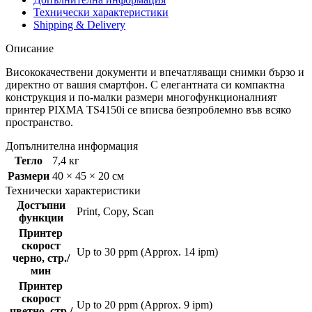
Технически характеристики
Shipping & Delivery
Описание
Висококачествени документи и впечатляващи снимки бързо и
директно от вашия смартфон. С елегантната си компактна
конструкция и по-малки размери многофункционалният
принтер PIXMA TS4150i се вписва безпроблемно във всяко
пространство.
Допълнителна информация
Тегло
7,4 кг
Размери
40 × 45 × 20 см
Технически характеристики
Достъпни
Print, Copy, Scan
функции
Принтер
скорост
Up to 30 ppm (Approx. 14 ipm)
черно, стр./
мин
Принтер
скорост
Up to 20 ppm (Approx. 9 ipm)
цветно, стр./