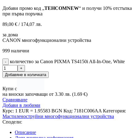
Добави промо код „
TEHCOMNEW
“ и получи 10% отстъпка
при първа поръчка
89,00
€
/ 174,07 лв.
за дома
CANON многофункционални устройства
999 налични
количество за Canon PIXMA TS4150i All-In-One, White
Добавяне в количката
Купи с
на вноски започващи от 3.30 лв. (1.69 €)
Сравняване
Добави в любими
Курс: 1 EUR = 1.95583 BGN
Код:
7181C006AA
Категория:
Мастиленоструйни многофункционални устройства
Сподели:
Описание
Допълнителна информация