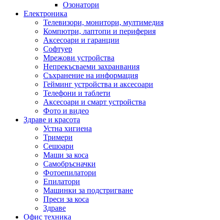
Озонатори
Електроника
Телевизори, монитори, мултимедия
Компютри, лаптопи и периферия
Аксесоари и гаранции
Софтуер
Мрежови устройства
Непрекъсваеми захранвания
Съхранение на информация
Гейминг устройства и аксесоари
Телефони и таблети
Аксесоари и смарт устройства
Фото и видео
Здраве и красота
Устна хигиена
Тримери
Сешоари
Маши за коса
Самобръсначки
Фотоепилатори
Епилатори
Машинки за подстригване
Преси за коса
Здраве
Офис техника