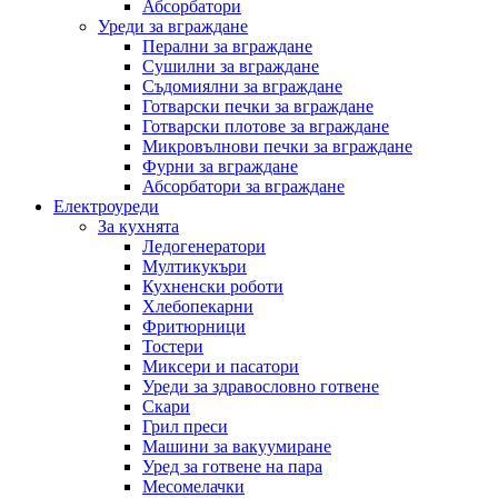
Абсорбатори
Уреди за вграждане
Перални за вграждане
Сушилни за вграждане
Съдомиялни за вграждане
Готварски печки за вграждане
Готварски плотове за вграждане
Микровълнови печки за вграждане
Фурни за вграждане
Абсорбатори за вграждане
Електроуреди
За кухнята
Ледогенератори
Мултикукъри
Кухненски роботи
Хлебопекарни
Фритюрници
Тостери
Миксери и пасатори
Уреди за здравословно готвене
Скари
Грил преси
Машини за вакуумиране
Уред за готвене на пара
Месомелачки