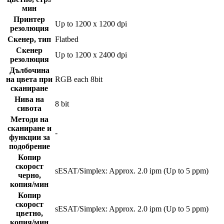
мин
Принтер
Up to 1200 x 1200 dpi
резолюция
Скенер, тип
Flatbed
Скенер
Up to 1200 x 2400 dpi
резолюция
Дълбочина
на цвета при
RGB each 8bit
сканиране
Нива на
8 bit
сивота
Методи на
сканиране и
-
функции за
подобрение
Копир
скорост
sESAT/Simplex: Approx. 2.0 ipm (Up to 5 ppm)
черно,
копия/мин
Копир
скорост
sESAT/Simplex: Approx. 2.0 ipm (Up to 5 ppm)
цветно,
копия/мин