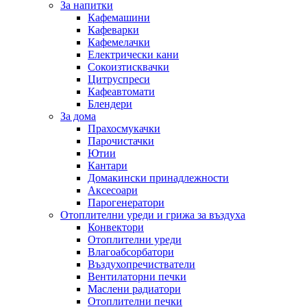
За напитки
Кафемашини
Кафеварки
Кафемелачки
Електрически кани
Сокоизтисквачки
Цитруспреси
Кафеавтомати
Блендери
За дома
Прахосмукачки
Парочистачки
Ютии
Кантари
Домакински принадлежности
Аксесоари
Парогенератори
Отоплителни уреди и грижа за въздуха
Конвектори
Отоплителни уреди
Влагоабсорбатори
Въздухопречистватели
Вентилаторни печки
Маслени радиатори
Отоплителни печки