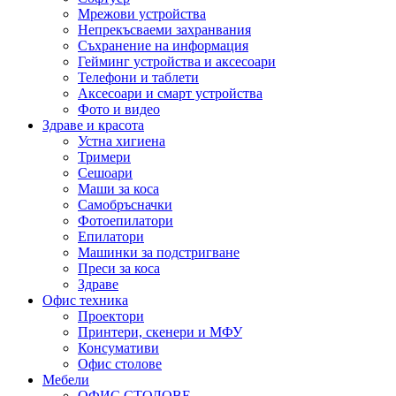
Мрежови устройства
Непрекъсваеми захранвания
Съхранение на информация
Гейминг устройства и аксесоари
Телефони и таблети
Аксесоари и смарт устройства
Фото и видео
Здраве и красота
Устна хигиена
Тримери
Сешоари
Маши за коса
Самобръсначки
Фотоепилатори
Епилатори
Машинки за подстригване
Преси за коса
Здраве
Офис техника
Проектори
Принтери, скенери и МФУ
Консумативи
Офис столове
Мебели
ОФИС СТОЛОВЕ