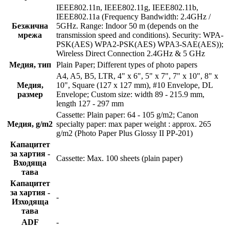
IEEE802.11n, IEEE802.11g, IEEE802.11b,
IEEE802.11a (Frequency Bandwidth: 2.4GHz /
Безжична
5GHz. Range: Indoor 50 m (depends on the
мрежа
transmission speed and conditions). Security: WPA-
PSK(AES) WPA2-PSK(AES) WPA3-SAE(AES));
Wireless Direct Connection 2.4GHz & 5 GHz
Медия, тип
Plain Paper; Different types of photo papers
A4, A5, B5, LTR, 4" x 6", 5" x 7", 7" x 10", 8" x
Медия,
10", Square (127 x 127 mm), #10 Envelope, DL
размер
Envelope; Custom size: width 89 - 215.9 mm,
length 127 - 297 mm
Cassette: Plain paper: 64 - 105 g/m2; Canon
Медия, g/m2
specialty paper: max paper weight : approx. 265
g/m2 (Photo Paper Plus Glossy II PP-201)
Капацитет
за хартия -
Cassette: Max. 100 sheets (plain paper)
Входяща
тава
Капацитет
за хартия -
-
Изходяща
тава
ADF
-