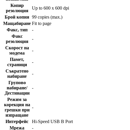
Копир
Up to 600 x 600 dpi
резолюция
Брой копия
99 copies (max.)
Мащабиране
Fit to page
Факс, тип
-
Факс
-
резолюция
Скорост на
-
модема
Памет,
-
страници
Съкратено
-
набиране
Групово
набиране/
-
Дестинации
Режим за
корекция на
-
грешки при
изпращане
Интерфейс
Hi-Speed USB B Port
Мрежа
-