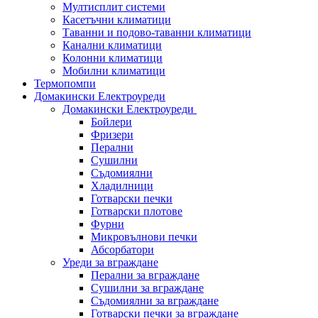
Мултисплит системи
Касетъчни климатици
Таванни и подово-таванни климатици
Канални климатици
Колонни климатици
Мобилни климатици
Термопомпи
Домакински Електроуреди
Домакински Електроуреди
Бойлери
Фризери
Перални
Сушилни
Съдомиялни
Хладилници
Готварски печки
Готварски плотове
Фурни
Микровълнови печки
Абсорбатори
Уреди за вграждане
Перални за вграждане
Сушилни за вграждане
Съдомиялни за вграждане
Готварски печки за вграждане