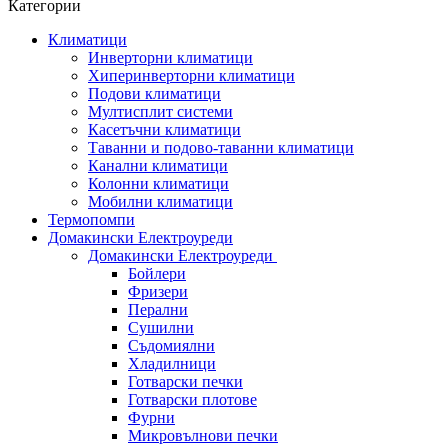
Категории
Климатици
Инверторни климатици
Хиперинверторни климатици
Подови климатици
Мултисплит системи
Касетъчни климатици
Таванни и подово-таванни климатици
Канални климатици
Колонни климатици
Мобилни климатици
Термопомпи
Домакински Електроуреди
Домакински Електроуреди
Бойлери
Фризери
Перални
Сушилни
Съдомиялни
Хладилници
Готварски печки
Готварски плотове
Фурни
Микровълнови печки