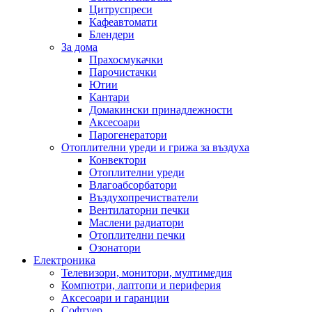
Цитруспреси
Кафеавтомати
Блендери
За дома
Прахосмукачки
Парочистачки
Ютии
Кантари
Домакински принадлежности
Аксесоари
Парогенератори
Отоплителни уреди и грижа за въздуха
Конвектори
Отоплителни уреди
Влагоабсорбатори
Въздухопречистватели
Вентилаторни печки
Маслени радиатори
Отоплителни печки
Озонатори
Електроника
Телевизори, монитори, мултимедия
Компютри, лаптопи и периферия
Аксесоари и гаранции
Софтуер