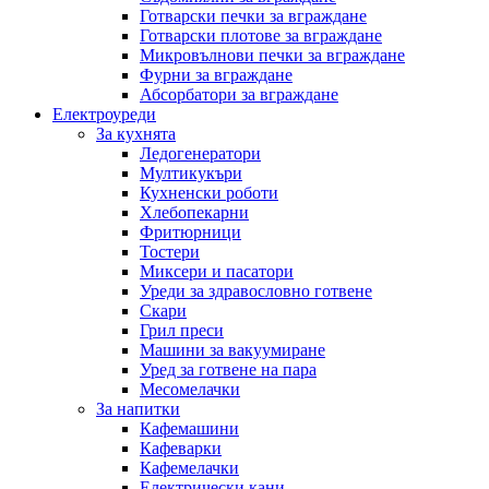
Готварски печки за вграждане
Готварски плотове за вграждане
Микровълнови печки за вграждане
Фурни за вграждане
Абсорбатори за вграждане
Електроуреди
За кухнята
Ледогенератори
Мултикукъри
Кухненски роботи
Хлебопекарни
Фритюрници
Тостери
Миксери и пасатори
Уреди за здравословно готвене
Скари
Грил преси
Машини за вакуумиране
Уред за готвене на пара
Месомелачки
За напитки
Кафемашини
Кафеварки
Кафемелачки
Електрически кани