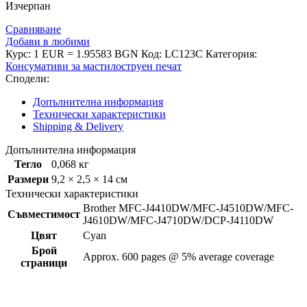
Изчерпан
Сравняване
Добави в любими
Курс: 1 EUR = 1.95583 BGN
Код:
LC123C
Категория:
Консумативи за мастилоструен печат
Сподели:
Допълнителна информация
Технически характеристики
Shipping & Delivery
Допълнителна информация
Тегло
0,068 кг
Размери
9,2 × 2,5 × 14 см
Технически характеристики
Brother MFC-J4410DW/MFC-J4510DW/MFC-
Съвместимост
J4610DW/MFC-J4710DW/DCP-J4110DW
Цвят
Cyan
Брой
Approx. 600 pages @ 5% average coverage
страници