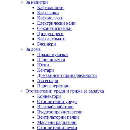
За напитки
Кафемашини
Кафеварки
Кафемелачки
Електрически кани
Сокоизтисквачки
Цитруспреси
Кафеавтомати
Блендери
За дома
Прахосмукачки
Парочистачки
Ютии
Кантари
Домакински принадлежности
Аксесоари
Парогенератори
Отоплителни уреди и грижа за въздуха
Конвектори
Отоплителни уреди
Влагоабсорбатори
Въздухопречистватели
Вентилаторни печки
Маслени радиатори
Отоплителни печки