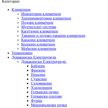
Категории
Климатици
Инверторни климатици
Хиперинверторни климатици
Подови климатици
Мултисплит системи
Касетъчни климатици
Таванни и подово-таванни климатици
Канални климатици
Колонни климатици
Мобилни климатици
Термопомпи
Домакински Електроуреди
Домакински Електроуреди
Бойлери
Фризери
Перални
Сушилни
Съдомиялни
Хладилници
Готварски печки
Готварски плотове
Фурни
Микровълнови печки