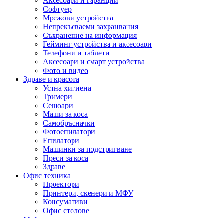
Аксесоари и гаранции
Софтуер
Мрежови устройства
Непрекъсваеми захранвания
Съхранение на информация
Гейминг устройства и аксесоари
Телефони и таблети
Аксесоари и смарт устройства
Фото и видео
Здраве и красота
Устна хигиена
Тримери
Сешоари
Маши за коса
Самобръсначки
Фотоепилатори
Епилатори
Машинки за подстригване
Преси за коса
Здраве
Офис техника
Проектори
Принтери, скенери и МФУ
Консумативи
Офис столове