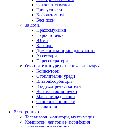
Сокоизтисквачки
Цитруспреси
Кафеавтомати
Блендери
За дома
Прахосмукачки
Парочистачки
Ютии
Кантари
Домакински принадлежности
Аксесоари
Парогенератори
Отоплителни уреди и грижа за въздуха
Конвектори
Отоплителни уреди
Влагоабсорбатори
Въздухопречистватели
Вентилаторни печки
Маслени радиатори
Отоплителни печки
Озонатори
Електроника
Телевизори, монитори, мултимедия
Компютри, лаптопи и периферия