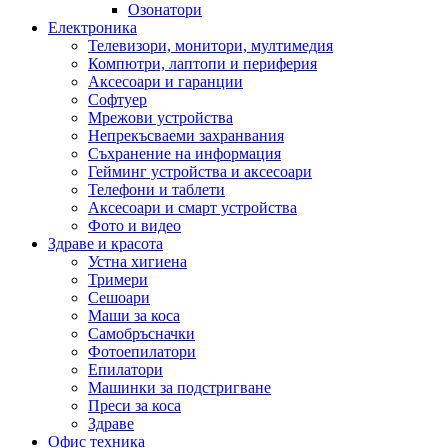
Озонатори
Електроника
Телевизори, монитори, мултимедия
Компютри, лаптопи и периферия
Аксесоари и гаранции
Софтуер
Мрежови устройства
Непрекъсваеми захранвания
Съхранение на информация
Гейминг устройства и аксесоари
Телефони и таблети
Аксесоари и смарт устройства
Фото и видео
Здраве и красота
Устна хигиена
Тримери
Сешоари
Маши за коса
Самобръсначки
Фотоепилатори
Епилатори
Машинки за подстригване
Преси за коса
Здраве
Офис техника