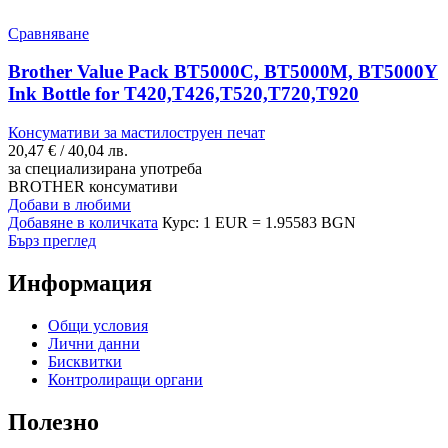
Сравняване
Brother Value Pack BT5000C, BT5000M, BT5000Y
Ink Bottle for T420,T426,T520,T720,T920
Консумативи за мастилоструен печат
20,47
€
/ 40,04 лв.
за специализирана употреба
BROTHER консумативи
Добави в любими
Добавяне в количката
Курс: 1 EUR = 1.95583 BGN
Бърз преглед
Информация
Общи условия
Лични данни
Бисквитки
Контролиращи органи
Полезно