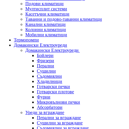
Подови климатици
Мултисплит системи
Касетъчни климатици
Таванни и подово-таванни климатици
Канални климатици
Колонни климатици
Мобилни климатици
Термопомпи
Домакински Електроуреди
Домакински Електроуреди
Бойлери
Фризери
Перални
Сушилни
Съдомиялни
Хладилници
Готварски печки
Готварски плотове
Фурни
Микровълнови печки
Абсорбатори
Уреди за вграждане
Перални за вграждане
Сушилни за вграждане
Съдомиялни за вграждане