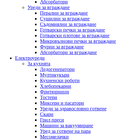
Абсорбатори
Уреди за вграждане
Перални за вграждане
Сушилни за вграждане
Съдомиялни за вграждане
Готварски печки за вграждане
Готварски плотове за вграждане
Микровълнови печки за вграждане
Фурни за вграждане
Абсорбатори за вграждане
Електроуреди
За кухнята
Ледогенератори
Мултикукъри
Кухненски роботи
Хлебопекарни
Фритюрници
Тостери
Миксери и пасатори
Уреди за здравословно готвене
Скари
Грил преси
Машини за вакуумиране
Уред за готвене на пара
Месомелачки