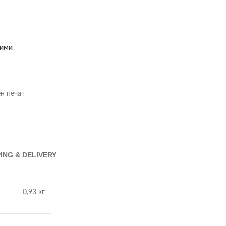
бими
н печат
ING & DELIVERY
0,93 кг