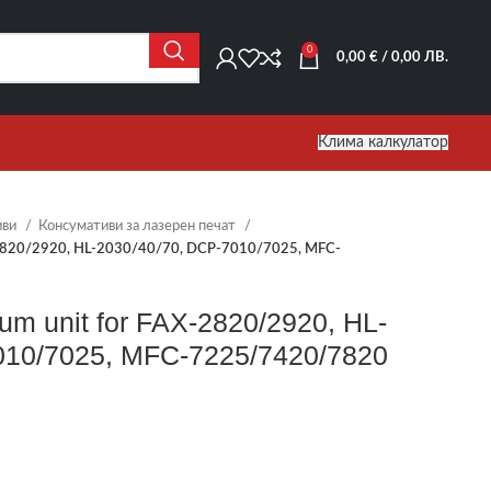
0
0,00
€
/ 0,00 ЛВ.
Клима калкулатор
иви
Консумативи за лазерен печат
-2820/2920, HL-2030/40/70, DCP-7010/7025, MFC-
um unit for FAX-2820/2920, HL-
010/7025, MFC-7225/7420/7820