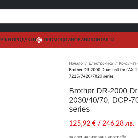
ИЧКИ ПРОДУКТИ
ПРОМОЦИИ
НОВИНИ
КОНТАКТИ
Начало
Електроника
Консумат
Brother DR-2000 Drum unit for FAX
7225/7420/7820 series
Brother DR-2000 Dr
2030/40/70, DCP-7
series
125,92
€
/ 246,28 лв.
за специализирана употреба