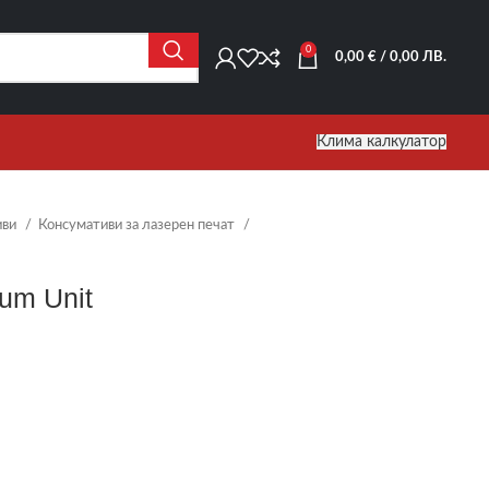
0
0,00
€
/ 0,00 ЛВ.
Клима калкулатор
иви
Консумативи за лазерен печат
um Unit