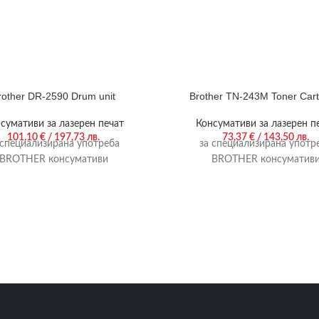
rother DR-2590 Drum unit
Brother TN-243M Toner Cart
сумативи за лазерен печат
Консумативи за лазерен п
101,10
€
/ 197,73 лв.
73,37
€
/ 143,50 лв.
 специализирана употреба
за специализирана употр
BROTHER консумативи
BROTHER консуматив