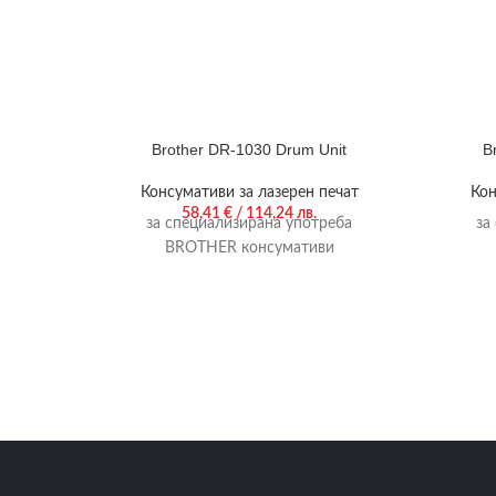
Brother DR-1030 Drum Unit
B
Консумативи за лазерен печат
Кон
58,41
€
/ 114,24 лв.
за специализирана употреба
за
BROTHER консумативи