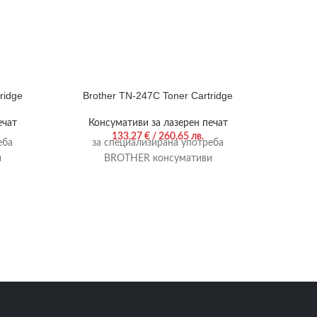
ridge
Brother TN-247C Toner Cartridge
Brot
ечат
Консумативи за лазерен печат
Кон
133,27
€
/ 260,65 лв.
еба
за специализирана употреба
за
и
BROTHER консумативи