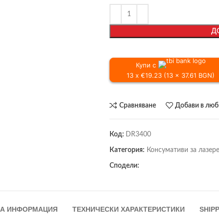
Д
Купи с
13 x €19.23 (13 x 37.61 BGN)
Сравняване
Добави в лю
Код:
DR3400
Категория:
Консумативи за лазере
Сподели:
А ИНФОРМАЦИЯ
ТЕХНИЧЕСКИ ХАРАКТЕРИСТИКИ
SHIPP