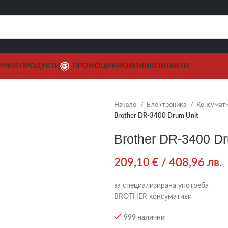
ИЧКИ ПРОДУКТИ
ПРОМОЦИИ
НОВИНИ
КОНТАКТИ
Начало
Електроника
Консумат
Brother DR-3400 Drum Unit
Brother DR-3400 Dr
209,10
€
/ 408,96 лв.
за специализирана употреба
BROTHER консумативи
999 налични