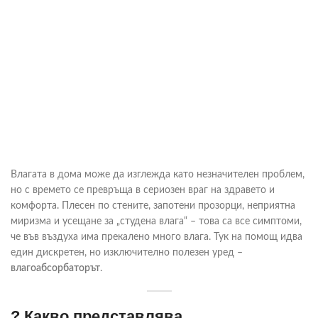
Влагата в дома може да изглежда като незначителен проблем,
но с времето се превръща в сериозен враг на здравето и
комфорта. Плесен по стените, запотени прозорци, неприятна
миризма и усещане за „студена влага“ – това са все симптоми,
че във въздуха има прекалено много влага. Тук на помощ идва
един дискретен, но изключително полезен уред –
влагоабсорбаторът
.
? Какво представлява