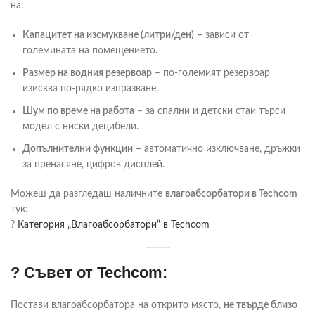
на:
Капацитет на изсмукване (литри/ден)
– зависи от
големината на помещението.
Размер на водния резервоар
– по-големият резервоар
изисква по-рядко изпразване.
Шум по време на работа
– за спални и детски стаи търси
модел с ниски децибели.
Допълнителни функции
– автоматично изключване, дръжки
за пренасяне, цифров дисплей.
Можеш да разгледаш наличните
влагоабсорбатори в Techcom
тук:
?
Категория
„Влагоабсорбатори“
в Techcom
? Съвет от Techcom:
Постави влагоабсорбатора на открито място,
не твърде близо