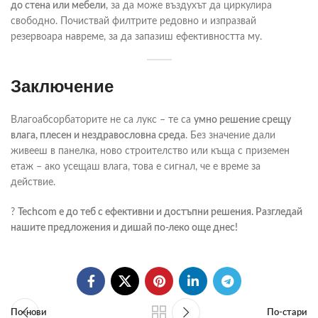
до стена или мебели
, за да може въздухът да циркулира
свободно. Почиствай филтрите редовно и изпразвай
резервоара навреме, за да запазиш ефективността му.
Заключение
Влагоабсорбаторите не са лукс – те са
умно решение срещу
влага, плесен и нездравословна среда
. Без значение дали
живееш в панелка, ново строителство или къща с приземен
етаж – ако усещаш влага, това е сигнал, че е време за
действие.
?
Techcom е до теб с ефективни и достъпни решения. Разгледай
нашите предложения и дишай по-леко още днес!
По-нови
По-стари