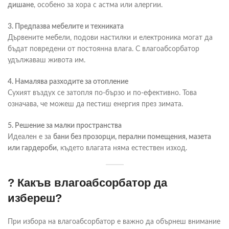
дишане
, особено за хора с астма или алергии.
3. Предпазва мебелите и техниката
Дървените мебели, подови настилки и електроника могат да
бъдат повредени от постоянна влага. С влагоабсорбатор
удължаваш живота им.
4. Намалява разходите за отопление
Сухият въздух се затопля по-бързо и по-ефективно. Това
означава, че можеш да пестиш енергия през зимата.
5. Решение за малки пространства
Идеален е за
бани без прозорци, перални помещения, мазета
или гардероби
, където влагата няма естествен изход.
? Какъв влагоабсорбатор да
избереш?
При избора на влагоабсорбатор е важно да обърнеш внимание