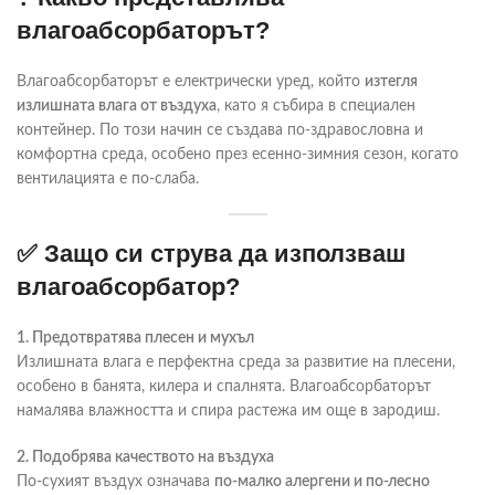
влагоабсорбаторът?
Влагоабсорбаторът е електрически уред, който
изтегля
излишната влага от въздуха
, като я събира в специален
контейнер. По този начин се създава по-здравословна и
комфортна среда, особено през есенно-зимния сезон, когато
вентилацията е по-слаба.
✅ Защо си струва да използваш
влагоабсорбатор?
1. Предотвратява плесен и мухъл
Излишната влага е перфектна среда за развитие на плесени,
особено в банята, килера и спалнята. Влагоабсорбаторът
намалява влажността и спира растежа им още в зародиш.
2. Подобрява качеството на въздуха
По-сухият въздух означава
по-малко алергени и по-лесно