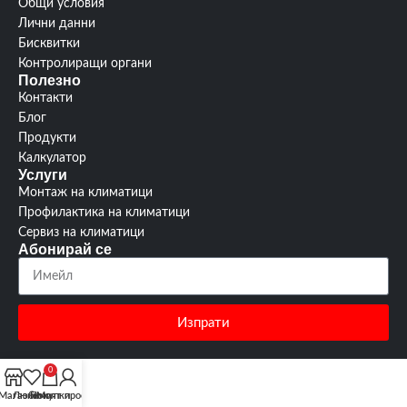
Общи условия
Лични данни
Бисквитки
Контролиращи органи
Полезно
Контакти
Блог
Продукти
Калкулатор
Услуги
Монтаж на климатици
Профилактика на климатици
Сервиз на климатици
Абонирай се
Изпрати
0
Магазин
Любими
Покупки
Моят профил