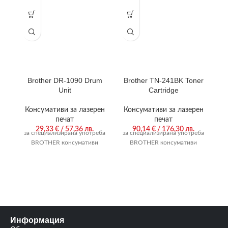
Brother DR-1090 Drum
Brother TN-241BK Toner
Unit
Cartridge
Консумативи за лазерен
Консумативи за лазерен
К
печат
печат
29,33
€
/ 57,36 лв.
90,14
€
/ 176,30 лв.
за специализирана употреба
за специализирана употреба
за
BROTHER консумативи
BROTHER консумативи
Информация