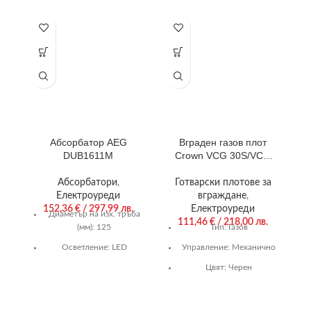
Абсорбатор AEG
Вграден газов плот
В
DUB1611M
Crown VCG 30S/VCG
32S , Газов
Абсорбатори
,
Готварски плотове за
Електроуреди
вграждане
,
152,36
€
/ 297,99 лв.
Електроуреди
Диаметър на изх. тръба
111,46
€
/ 218,00 лв.
(мм):
125
Тип:
Газов
Осветление:
LED
Управление:
Механично
Капацитет на
Цвят:
Черен
абсорбиране (m3/h):
272
Гаранция:
24 м.
Размери (В/Ш/Д)
Нагряващи котлони/